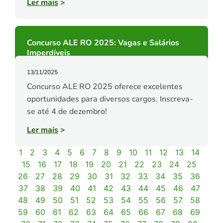
Ler mais
>
Concurso ALE RO 2025: Vagas e Salários
Imperdíveis
13/11/2025
Concurso ALE RO 2025 oferece excelentes
oportunidades para diversos cargos. Inscreva-
se até 4 de dezembro!
Ler mais
>
1
2
3
4
5
6
7
8
9
10
11
12
13
14
15
16
17
18
19
20
21
22
23
24
25
26
27
28
29
30
31
32
33
34
35
36
37
38
39
40
41
42
43
44
45
46
47
48
49
50
51
52
53
54
55
56
57
58
59
60
61
62
63
64
65
66
67
68
69