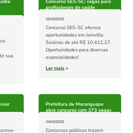
saiba
Concurso SES-SC: vagas para
profissionais de saúde
25/10/2025
Concurso SES-SC oferece
oportunidades em Joinville.
is.
Salários de até R$ 10.412,27.
Oportunidades para diversas
tir sua
especialidades!
Ler mais
>
essor
Prefeitura de Maranguape
abre concurso com 373 vagas
24/10/2025
screva-
Concursos públicos trazem