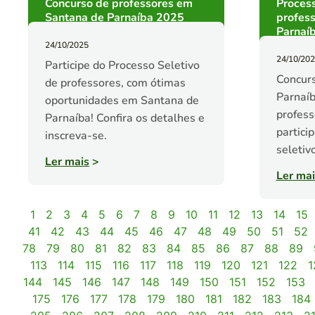
Concurso de professores em
Process
Santana de Parnaíba 2025
profes
Parnaí
24/10/2025
24/10/20
Participe do Processo Seletivo
Concur
de professores, com ótimas
Parnaíb
oportunidades em Santana de
profess
Parnaíba! Confira os detalhes e
partici
inscreva-se.
seletivo
Ler mais
>
Ler mai
1
2
3
4
5
6
7
8
9
10
11
12
13
14
15
41
42
43
44
45
46
47
48
49
50
51
52
78
79
80
81
82
83
84
85
86
87
88
89
113
114
115
116
117
118
119
120
121
122
1
144
145
146
147
148
149
150
151
152
153
175
176
177
178
179
180
181
182
183
184