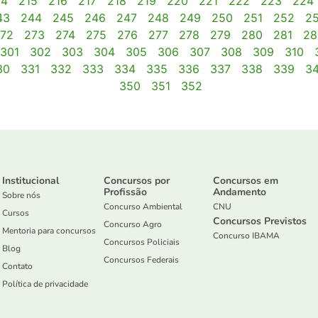
14
215
216
217
218
219
220
221
222
223
224
43
244
245
246
247
248
249
250
251
252
2
72
273
274
275
276
277
278
279
280
281
28
301
302
303
304
305
306
307
308
309
310
30
331
332
333
334
335
336
337
338
339
3
350
351
352
Institucional
Concursos por
Concursos em
Profissão
Andamento
Sobre nós
Concurso Ambiental
CNU
Cursos
Concursos Previstos
Concurso Agro
Mentoria para concursos
Concurso IBAMA
Concursos Policiais
Blog
Concursos Federais
Contato
Política de privacidade