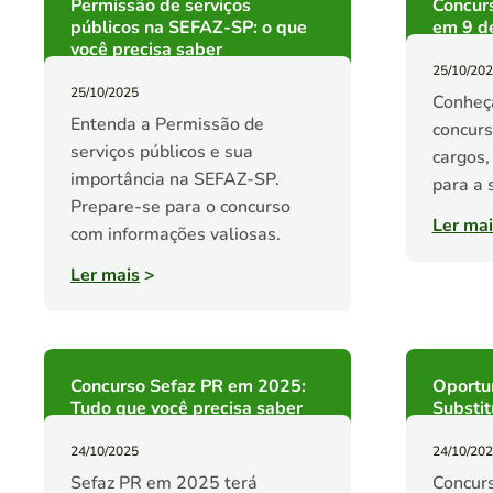
Permissão de serviços
Concurs
públicos na SEFAZ-SP: o que
em 9 d
você precisa saber
25/10/20
25/10/2025
Conheça
Entenda a Permissão de
concurs
serviços públicos e sua
cargos,
importância na SEFAZ-SP.
para a 
Prepare-se para o concurso
Ler mai
com informações valiosas.
Ler mais
>
Concurso Sefaz PR em 2025:
Oportu
Tudo que você precisa saber
Substit
24/10/2025
24/10/20
Sefaz PR em 2025 terá
Concurs