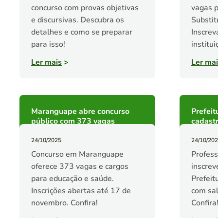
concurso com provas objetivas
vagas p
e discursivas. Descubra os
Substit
detalhes e como se preparar
Inscrev
para isso!
institu
Ler mais
>
Ler mai
Maranguape abre concurso
Prefeit
público com 373 vagas
cadastr
24/10/2025
24/10/20
Concurso em Maranguape
Profes
oferece 373 vagas e cargos
inscrev
para educação e saúde.
Prefeit
Inscrições abertas até 17 de
com sal
novembro. Confira!
Confira