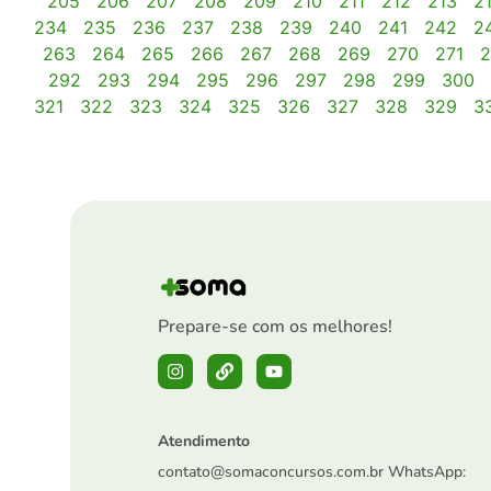
205
206
207
208
209
210
211
212
213
2
234
235
236
237
238
239
240
241
242
2
263
264
265
266
267
268
269
270
271
2
292
293
294
295
296
297
298
299
300
321
322
323
324
325
326
327
328
329
3
Prepare-se com os melhores!
Atendimento
contato@somaconcursos.com.br
WhatsApp: