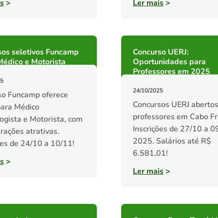
s
>
Ler mais
>
sos seletivos Funcamp
Concurso UERJ:
édico e Motorista
Oportunidades para
Professores em 2025
25
24/10/2025
so Funcamp oferece
Concursos UERJ abertos
para Médico
professores em Cabo Fr
logista e Motorista, com
Inscrições de 27/10 a 0
ações atrativas.
2025. Salários até R$
ões de 24/10 a 10/11!
6.581,01!
s
>
Ler mais
>