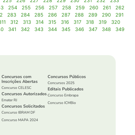
225
226
227
228
229
230
231
232
233
53
254
255
256
257
258
259
260
261
262
2
283
284
285
286
287
288
289
290
291
311
312
313
314
315
316
317
318
319
320
40
341
342
343
344
345
346
347
348
349
Concursos com
Concursos Públicos
Inscrições Abertas
Concursos 2025
Concurso CELESC
Editais Publicados
Concursos Autorizados
Concurso Embrapa
Emater RJ
Concurso ICMBio
Concursos Solicitados
Concurso IBRAM DF
Concurso MAPA 2024