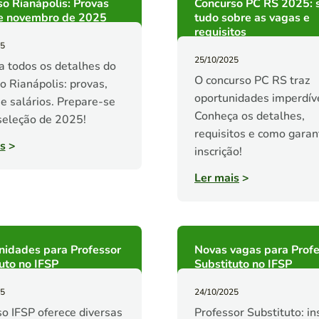
o Rianápolis: Provas
Concurso PC RS 2025: 
e novembro de 2025
tudo sobre as vagas e
requisitos
25
25/10/2025
 todos os detalhes do
O concurso PC RS traz
o Rianápolis: provas,
oportunidades imperdíve
 e salários. Prepare-se
Conheça os detalhes,
seleção de 2025!
requisitos e como garan
s
>
inscrição!
Ler mais
>
nidades para Professor
Novas vagas para Prof
uto no IFSP
Substituto no IFSP
25
24/10/2025
o IFSP oferece diversas
Professor Substituto: in