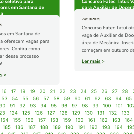
o seletivo para
Concurso Fatec Tatuí: 
sores em Santana de
para Auxiliar de Docen
ba
24/10/2025
25
Concurso Fatec Tatuí of
sos em Santana de
vaga de Auxiliar de Doc
a oferecem vagas para
área de Mecânica. Inscr
ores. Confira como
começam em outubro d
par desse processo
Ler mais
>
!
s
>
16
17
18
19
20
21
22
23
24
25
26
27
28
53
54
55
56
57
58
59
60
61
62
63
64
65
90
91
92
93
94
95
96
97
98
99
100
101
10
23
124
125
126
127
128
129
130
131
132
133
154
155
156
157
158
159
160
161
162
163
164
185
186
187
188
189
190
191
192
193
194
19