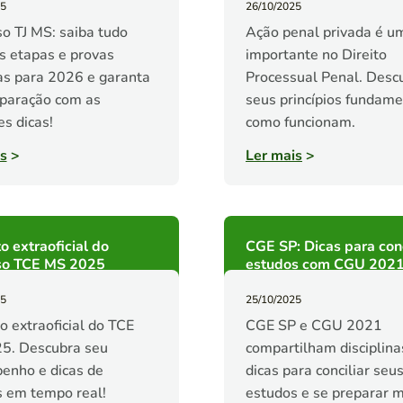
25
26/10/2025
o TJ MS: saiba tudo
Ação penal privada é u
s etapas e provas
importante no Direito
as para 2026 e garanta
Processual Penal. Desc
eparação com as
seus princípios fundame
s dicas!
como funcionam.
s
>
Ler mais
>
o extraoficial do
CGE SP: Dicas para conc
so TCE MS 2025
estudos com CGU 202
25
25/10/2025
o extraoficial do TCE
CGE SP e CGU 2021
5. Descubra seu
compartilham disciplina
enho e dicas de
dicas para conciliar seu
 em tempo real!
estudos e se preparar m