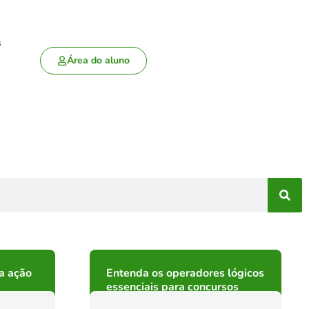
s
Área do aluno
da ação
Entenda os operadores lógicos
essenciais para concursos