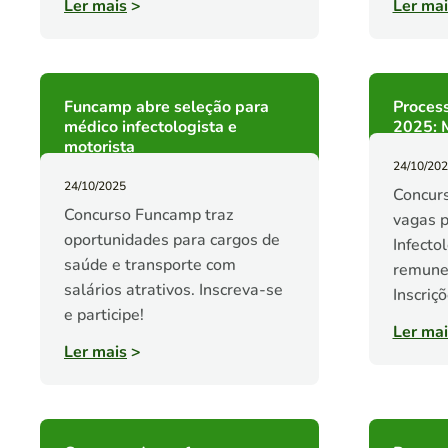
Ler mais
>
Ler mai
Funcamp abre seleção para
Proces
médico infectologista e
2025: M
motorista
24/10/20
24/10/2025
Concur
Concurso Funcamp traz
vagas 
oportunidades para cargos de
Infecto
saúde e transporte com
remuner
salários atrativos. Inscreva-se
Inscriç
e participe!
Ler mai
Ler mais
>