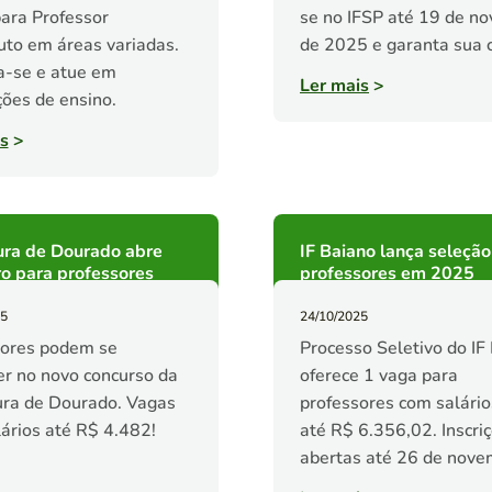
ara Professor
se no IFSP até 19 de n
uto em áreas variadas.
de 2025 e garanta sua 
a-se e atue em
Ler mais
>
ições de ensino.
s
>
ura de Dourado abre
IF Baiano lança seleção
o para professores
professores em 2025
25
24/10/2025
sores podem se
Processo Seletivo do IF
er no novo concurso da
oferece 1 vaga para
ura de Dourado. Vagas
professores com salário
ários até R$ 4.482!
até R$ 6.356,02. Inscri
!
abertas até 26 de nove