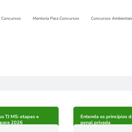
Concursos
Mentoria Para Concursos
Concursos Ambientai
o TJ MS: etapas e
Entenda os princípios 
 para 2026
penal privada