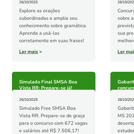
26/10/2025
26/10/20
Explore as orações
Concurs
subordinadas e amplie seu
sobre a
conhecimento sobre gramática.
previst
Aprenda a usá-las
sua pr
corretamente em suas frases!
melhore
Ler mais
>
Ler mai
Simulado Final SMSA Boa
Gabarit
Vista RR: Prepare-se já!
concur
26/10/2025
26/10/20
Simulado Free SMSA Boa
Gabarit
Vista RR. Prepare-se de graça
MS 202
para o concurso com 672 vagas
desemp
e salários até R$ 7.506,17!
estudos