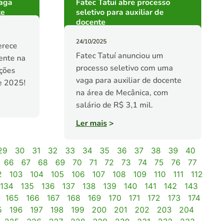
Vaga
Fatec Tatuí abre processo
te
seletivo para auxiliar de
docente
24/10/2025
erece
Fatec Tatuí anunciou um
ente na
processo seletivo com uma
ições
vaga para auxiliar de docente
e 2025!
na área de Mecânica, com
salário de R$ 3,1 mil.
Ler mais
>
29
30
31
32
33
34
35
36
37
38
39
40
66
67
68
69
70
71
72
73
74
75
76
77
2
103
104
105
106
107
108
109
110
111
112
134
135
136
137
138
139
140
141
142
143
165
166
167
168
169
170
171
172
173
174
5
196
197
198
199
200
201
202
203
204