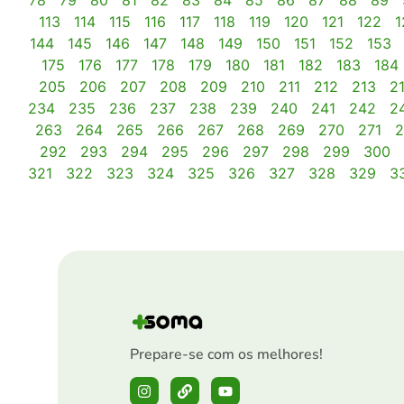
78
79
80
81
82
83
84
85
86
87
88
89
113
114
115
116
117
118
119
120
121
122
1
144
145
146
147
148
149
150
151
152
153
175
176
177
178
179
180
181
182
183
184
205
206
207
208
209
210
211
212
213
2
234
235
236
237
238
239
240
241
242
2
263
264
265
266
267
268
269
270
271
2
292
293
294
295
296
297
298
299
300
321
322
323
324
325
326
327
328
329
3
Prepare-se com os melhores!