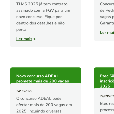
TJ MS 2025 já tem contrato
Concurs
assinado com a FGV para um
de Pedr
novo concurso! Fique por
vagas p
dentro dos detalhes e não
Garanta
perca.
Ler mai
Ler mais
>
Novo concurso ADEAL
Etec S
promete mais de 200 vagas
inscriç
2025
24/09/2025
24/09/20
O concurso ADEAL pode
Etec re
ofertar mais de 200 vagas em
process
2025, incluindo diversas