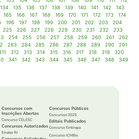
2
103
104
105
106
107
108
109
110
111
112
134
135
136
137
138
139
140
141
142
143
165
166
167
168
169
170
171
172
173
174
5
196
197
198
199
200
201
202
203
204
225
226
227
228
229
230
231
232
233
53
254
255
256
257
258
259
260
261
262
2
283
284
285
286
287
288
289
290
291
311
312
313
314
315
316
317
318
319
320
40
341
342
343
344
345
346
347
348
349
Concursos com
Concursos Públicos
Inscrições Abertas
Concursos 2025
Concurso CELESC
Editais Publicados
Concursos Autorizados
Concurso Embrapa
Emater RJ
Concurso ICMBio
Concursos Solicitados