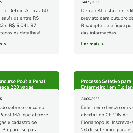
25
24/09/2025
rso Detran AL traz 60
Detran AL está com edi
 salários entre R$
previsto para outubro d
2 e R$ 5.041,37.
Readapte-se e fique por
 todos os detalhes!
das informações!
s
>
Ler mais
>
ncurso Polícia Penal
Processo Seletivo para
rece 220 vagas
Enfermeiro I em Florian
25
24/09/2025
udo sobre o concurso
Enfermeiro I está com v
 Penal MA, que oferece
abertas no CEPON de
as e cadastro de
Florianópolis. Inscreva-
. Prepare-se para
26 de setembro para e