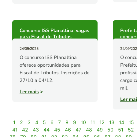
Concurso ISS Planaltina: vagas
Prefeit
para Fiscal de Tributos
concurs
24/09/2025
24/09/20
O concurso ISS Planaltina
O concu
oferece oportunidades para
Prefeit
Fiscal de Tributos. Inscrições de
profiss
27/10 a 04/12.
cargo c
mil.
Ler mais
>
Ler mai
1
2
3
4
5
6
7
8
9
10
11
12
13
14
15
41
42
43
44
45
46
47
48
49
50
51
52