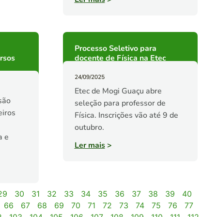
Processo Seletivo para
rsos
docente de Física na Etec
24/09/2025
Etec de Mogi Guaçu abre
 são
seleção para professor de
eiros
Física. Inscrições vão até 9 de
outubro.
a e
Ler mais
>
29
30
31
32
33
34
35
36
37
38
39
40
66
67
68
69
70
71
72
73
74
75
76
77