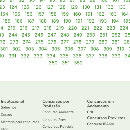
90
91
92
93
94
95
96
97
98
99
100
101
10
23
124
125
126
127
128
129
130
131
132
133
154
155
156
157
158
159
160
161
162
163
164
185
186
187
188
189
190
191
192
193
194
19
14
215
216
217
218
219
220
221
222
223
224
43
244
245
246
247
248
249
250
251
252
2
72
273
274
275
276
277
278
279
280
281
28
301
302
303
304
305
306
307
308
309
310
30
331
332
333
334
335
336
337
338
339
3
350
351
352
Institucional
Concursos por
Concursos em
Profissão
Andamento
Sobre nós
Concurso Ambiental
CNU
Cursos
Concursos Previstos
Concurso Agro
Mentoria para concursos
Concurso IBAMA
Concursos Policiais
Blog