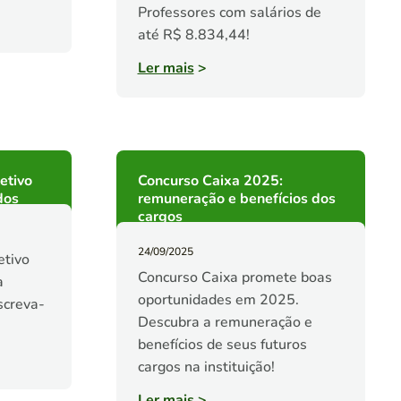
Professores com salários de
até R$ 8.834,44!
Ler mais
>
etivo
Concurso Caixa 2025:
dos
remuneração e benefícios dos
cargos
24/09/2025
etivo
Concurso Caixa promete boas
a
oportunidades em 2025.
screva-
Descubra a remuneração e
benefícios de seus futuros
cargos na instituição!
Ler mais
>