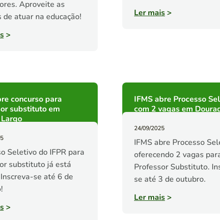
ores. Aproveite as
Ler mais
>
 de atuar na educação!
s
>
re concurso para
IFMS abre Processo Sel
or substituto em
com 2 vagas em Doura
Largo
24/09/2025
25
IFMS abre Processo Sel
o Seletivo do IFPR para
oferecendo 2 vagas par
or substituto já está
Professor Substituto. In
 Inscreva-se até 6 de
se até 3 de outubro.
!
Ler mais
>
s
>