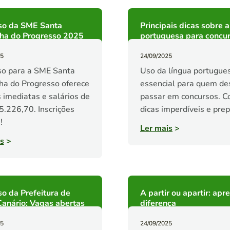
so da SME Santa
Principais dicas sobre a
nha do Progresso 2025
portuguesa para concu
25
24/09/2025
so para a SME Santa
Uso da língua portugue
ha do Progresso oferece
essencial para quem de
 imediatas e salários de
passar em concursos. Co
5.226,70. Inscrições
dicas imperdíveis e pre
!
Ler mais
>
s
>
o da Prefeitura de
A partir ou apartir: apr
anário: Vagas abertas
diferença
25
24/09/2025