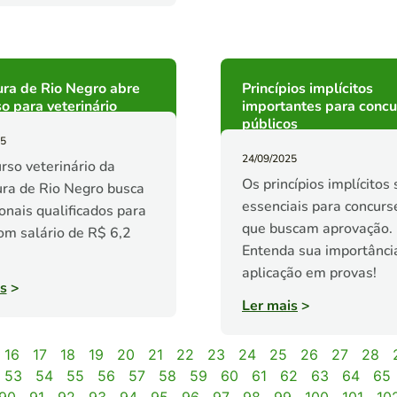
ura de Rio Negro abre
Princípios implícitos
o para veterinário
importantes para concu
públicos
25
24/09/2025
rso veterinário da
Os princípios implícitos
ura de Rio Negro busca
essenciais para concurs
ionais qualificados para
que buscam aprovação.
om salário de R$ 6,2
Entenda sua importânci
aplicação em provas!
s
>
Ler mais
>
16
17
18
19
20
21
22
23
24
25
26
27
28
53
54
55
56
57
58
59
60
61
62
63
64
65