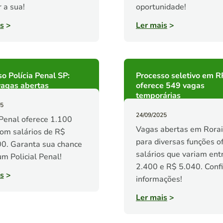
r a sua!
oportunidade!
s
>
Ler mais
>
o Polícia Penal SP:
Processo seletivo em R
vagas abertas
oferece 549 vagas
temporárias
25
24/09/2025
 Penal oferece 1.100
Vagas abertas em Rora
om salários de R$
para diversas funções 
0. Garanta sua chance
salários que variam ent
um Policial Penal!
2.400 e R$ 5.040. Confi
s
>
informações!
Ler mais
>