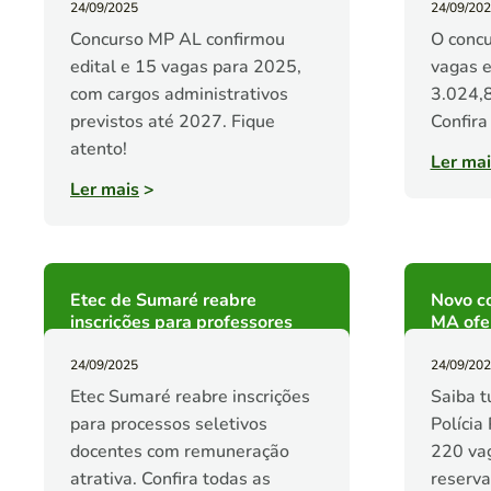
24/09/2025
24/09/20
Concurso MP AL confirmou
O concu
edital e 15 vagas para 2025,
vagas e
com cargos administrativos
3.024,8
previstos até 2027. Fique
Confira
atento!
Ler mai
Ler mais
>
Etec de Sumaré reabre
Novo co
inscrições para professores
MA ofe
24/09/2025
24/09/20
Etec Sumaré reabre inscrições
Saiba t
para processos seletivos
Polícia
docentes com remuneração
220 vag
atrativa. Confira todas as
reserva