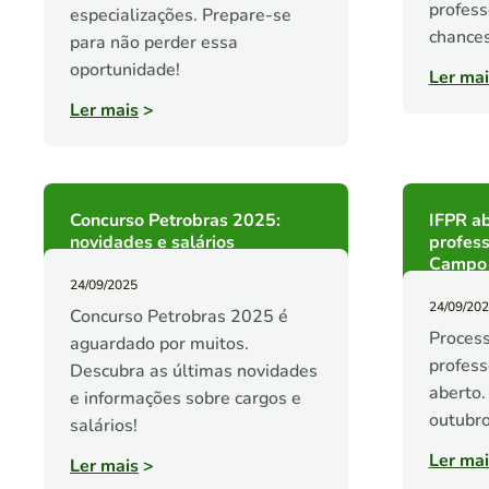
profess
especializações. Prepare-se
chances
para não perder essa
oportunidade!
Ler mai
Ler mais
>
Concurso Petrobras 2025:
IFPR ab
novidades e salários
profess
Campo 
24/09/2025
24/09/20
Concurso Petrobras 2025 é
Process
aguardado por muitos.
profess
Descubra as últimas novidades
aberto.
e informações sobre cargos e
outubro
salários!
Ler mai
Ler mais
>