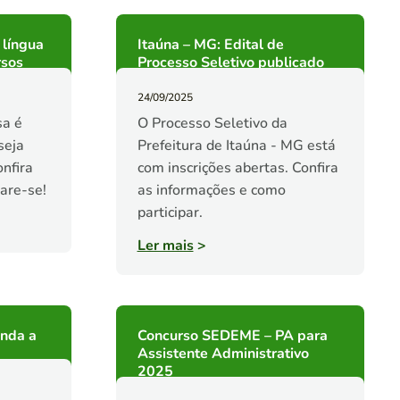
 língua
Itaúna – MG: Edital de
rsos
Processo Seletivo publicado
24/09/2025
sa é
O Processo Seletivo da
seja
Prefeitura de Itaúna - MG está
nfira
com inscrições abertas. Confira
pare-se!
as informações e como
participar.
Ler mais
>
enda a
Concurso SEDEME – PA para
Assistente Administrativo
2025