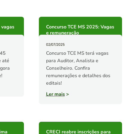
 vagas
Concurso TCE MS 2025: Vagas
e remuneração
02/07/2025
 45
Concurso TCE MS terá vagas
 até
para Auditor, Analista e
agora
Conselheiro. Confira
e!
remunerações e detalhes dos
editais!
Ler mais
>
Lima
CRECI reabre inscrições para