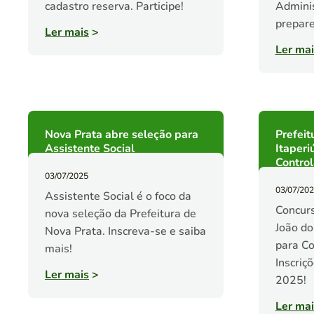
cadastro reserva. Participe!
Adminis
prepare
Ler mais
>
Ler mai
Nova Prata abre seleção para
Prefeit
Assistente Social
Itaperi
Contro
03/07/2025
03/07/20
Assistente Social é o foco da
Concurs
nova seleção da Prefeitura de
João do
Nova Prata. Inscreva-se e saiba
para Co
mais!
Inscriç
Ler mais
>
2025!
Ler mai