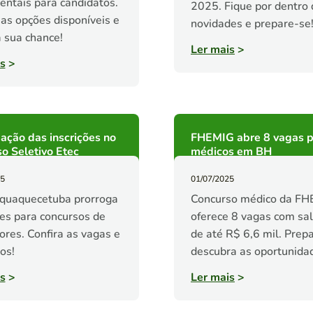
ntais para candidatos.
2025. Fique por dentro
 as opções disponíveis e
novidades e prepare-se
 sua chance!
Ler mais
>
s
>
ação das inscrições no
FHEMIG abre 8 vagas p
o Seletivo Etec
médicos em BH
25
01/07/2025
aquaquecetuba prorroga
Concurso médico da F
ões para concursos de
oferece 8 vagas com sal
ores. Confira as vagas e
de até R$ 6,6 mil. Prep
os!
descubra as oportunida
s
>
Ler mais
>