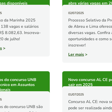
as disponíveis
abre várias vagas em 
25
02/07/2025
so da Marinha 2025
Processo Seletivo da Pr
 138 vagas e salários
de Abreu e Lima oferec
R$ 8.082,63. Inscreva-
diversas vagas. Confira 
20 de julho!
oportunidades e como s
inscrever!
s
>
Ler mais
>
os do concurso UNB
Novo concurso AL CE p
écnico em Assuntos
sair em 2025
ionais
01/07/2025
25
Concurso AL CE: nova s
os do concurso UNB são
pode ser realizada aind