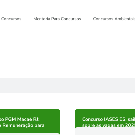
Concursos
Mentoria Para Concursos
Concursos Ambientai
so PGM Macaé RJ:
Concurso IASES ES: sai
e Remuneração para
sobre as vagas em 202