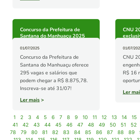
Concurso da Prefeitura de
CNU 20
Santana do Manhuaçu 2025
exclusi
01/07/2025
01/07/20
Concurso da Prefeitura de
CNU 20
Santana do Manhuaçu oferece
engenhe
295 vagas e salários que
R$ 16 m
podem chegar a R$ 8.875,78.
oportun
Inscreva-se até 31/07!
Ler mai
Ler mais
>
1
2
3
4
5
6
7
8
9
10
11
12
13
14
15
41
42
43
44
45
46
47
48
49
50
51
52
78
79
80
81
82
83
84
85
86
87
88
89
113
114
115
116
117
118
119
120
121
122
1