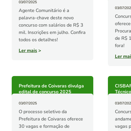
03/07/2025
03/07/20
Agente Comunitário é a
Concur
palavra-chave deste novo
oferece
concurso com salários de R$ 3
Procur
mil. Inscrições em julho. Confira
de R$ 1
todos os detalhes!
fora!
Ler mais
>
Ler mai
Prefeitura de Coivaras divulga
CISBAF
edital de concurso 2025
Técnico
03/07/2025
03/07/20
O processo seletivo da
Concur
Prefeitura de Coivaras oferece
andame
30 vagas e formação de
vagas p