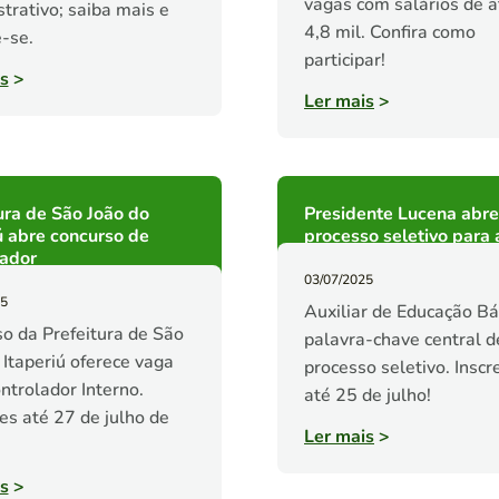
vagas com salários de 
trativo; saiba mais e
4,8 mil. Confira como
-se.
participar!
s
>
Ler mais
>
ura de São João do
Presidente Lucena abre
ú abre concurso de
processo seletivo para a
lador
03/07/2025
25
Auxiliar de Educação Bá
o da Prefeitura de São
palavra-chave central d
 Itaperiú oferece vaga
processo seletivo. Insc
ntrolador Interno.
até 25 de julho!
ões até 27 de julho de
Ler mais
>
s
>