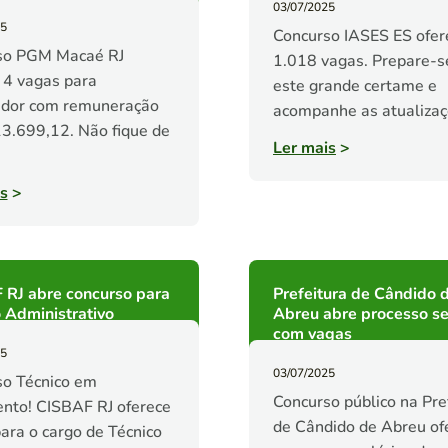
03/07/2025
25
Concurso IASES ES ofer
so PGM Macaé RJ
1.018 vagas. Prepare-s
 4 vagas para
este grande certame e
ador com remuneração
acompanhe as atualizaç
3.699,12. Não fique de
Ler mais
>
s
>
 RJ abre concurso para
Prefeitura de Cândido 
 Administrativo
Abreu abre processo se
com vagas
25
03/07/2025
so Técnico em
Concurso público na Pre
nto! CISBAF RJ oferece
de Cândido de Abreu of
ara o cargo de Técnico