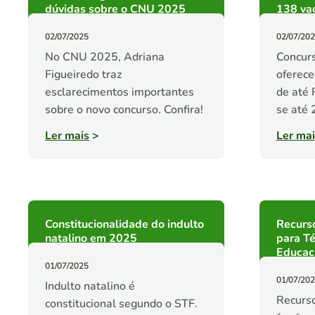
dúvidas sobre o CNU 2025
138 vag
02/07/2025
02/07/20
No CNU 2025, Adriana
Concur
Figueiredo traz
oferece
esclarecimentos importantes
de até 
sobre o novo concurso. Confira!
se até 
Ler mais
>
Ler mai
Constitucionalidade do indulto
Recurs
natalino em 2025
para T
Educac
01/07/2025
01/07/20
Indulto natalino é
Recurs
constitucional segundo o STF.