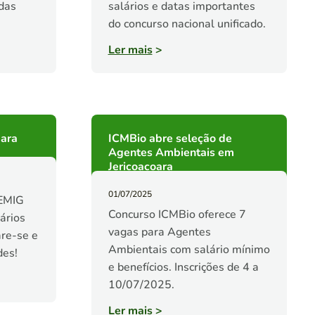
 das
salários e datas importantes
!
do concurso nacional unificado.
Ler mais
>
ara
ICMBio abre seleção de
Agentes Ambientais em
Jericoacoara
01/07/2025
HEMIG
Concurso ICMBio oferece 7
ários
vagas para Agentes
are-se e
Ambientais com salário mínimo
des!
e benefícios. Inscrições de 4 a
10/07/2025.
Ler mais
>