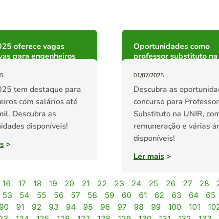
25 oferece vagas
Oportunidades como
vas para engenheiros
professor substituto n
25
01/07/2025
25 tem destaque para
Descubra as oportunida
iros com salários até
concurso para Professor
il. Descubra as
Substituto na UNIR, co
idades disponíveis!
remuneração e várias á
disponíveis!
s
>
Ler mais
>
16
17
18
19
20
21
22
23
24
25
26
27
28
53
54
55
56
57
58
59
60
61
62
63
64
65
90
91
92
93
94
95
96
97
98
99
100
101
10
23
124
125
126
127
128
129
130
131
132
133