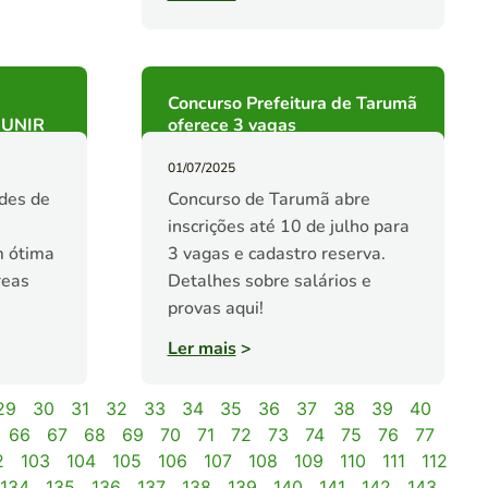
Concurso Prefeitura de Tarumã
a UNIR
oferece 3 vagas
01/07/2025
des de
Concurso de Tarumã abre
inscrições até 10 de julho para
m ótima
3 vagas e cadastro reserva.
reas
Detalhes sobre salários e
provas aqui!
Ler mais
>
29
30
31
32
33
34
35
36
37
38
39
40
66
67
68
69
70
71
72
73
74
75
76
77
2
103
104
105
106
107
108
109
110
111
112
134
135
136
137
138
139
140
141
142
143