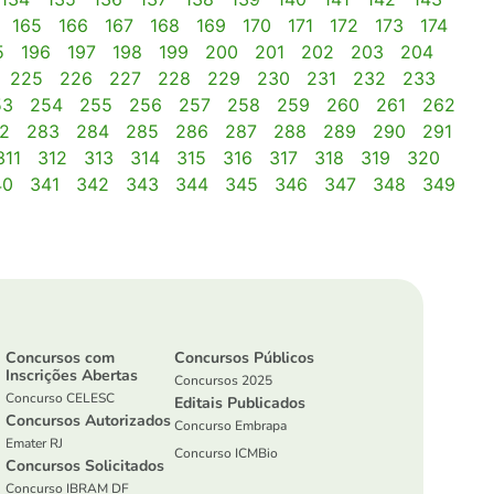
165
166
167
168
169
170
171
172
173
174
5
196
197
198
199
200
201
202
203
204
225
226
227
228
229
230
231
232
233
53
254
255
256
257
258
259
260
261
262
2
283
284
285
286
287
288
289
290
291
311
312
313
314
315
316
317
318
319
320
40
341
342
343
344
345
346
347
348
349
Concursos com
Concursos Públicos
Inscrições Abertas
Concursos 2025
Concurso CELESC
Editais Publicados
Concursos Autorizados
Concurso Embrapa
Emater RJ
Concurso ICMBio
Concursos Solicitados
Concurso IBRAM DF