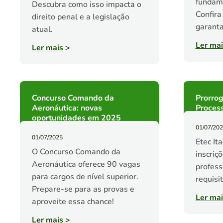
fundame
Descubra como isso impacta o
Confira
direito penal e a legislação
garanta
atual.
Ler mai
Ler mais
>
Concurso Comando da
Prorrog
Aeronáutica: novas
Process
oportunidades em 2025
01/07/20
01/07/2025
Etec It
O Concurso Comando da
inscriç
Aeronáutica oferece 90 vagas
profess
para cargos de nível superior.
requisit
Prepare-se para as provas e
Ler mai
aproveite essa chance!
Ler mais
>