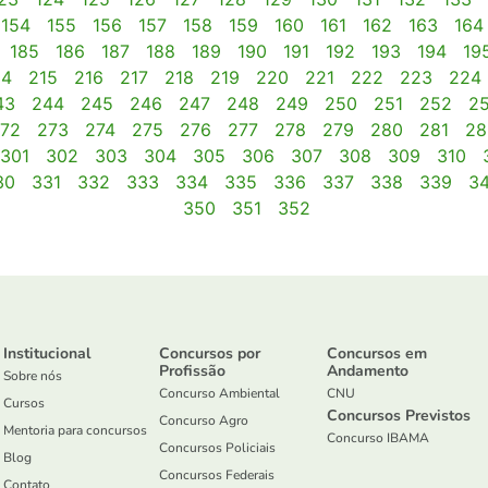
154
155
156
157
158
159
160
161
162
163
164
185
186
187
188
189
190
191
192
193
194
19
14
215
216
217
218
219
220
221
222
223
224
43
244
245
246
247
248
249
250
251
252
2
72
273
274
275
276
277
278
279
280
281
28
301
302
303
304
305
306
307
308
309
310
30
331
332
333
334
335
336
337
338
339
3
350
351
352
Institucional
Concursos por
Concursos em
Profissão
Andamento
Sobre nós
Concurso Ambiental
CNU
Cursos
Concursos Previstos
Concurso Agro
Mentoria para concursos
Concurso IBAMA
Concursos Policiais
Blog
Concursos Federais
Contato