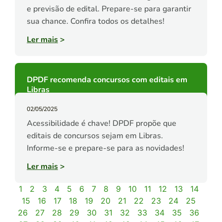
e previsão de edital. Prepare-se para garantir
sua chance. Confira todos os detalhes!
Ler mais
>
DPDF recomenda concursos com editais em
Libras
02/05/2025
Acessibilidade é chave! DPDF propõe que
editais de concursos sejam em Libras.
Informe-se e prepare-se para as novidades!
Ler mais
>
1
2
3
4
5
6
7
8
9
10
11
12
13
14
15
16
17
18
19
20
21
22
23
24
25
26
27
28
29
30
31
32
33
34
35
36