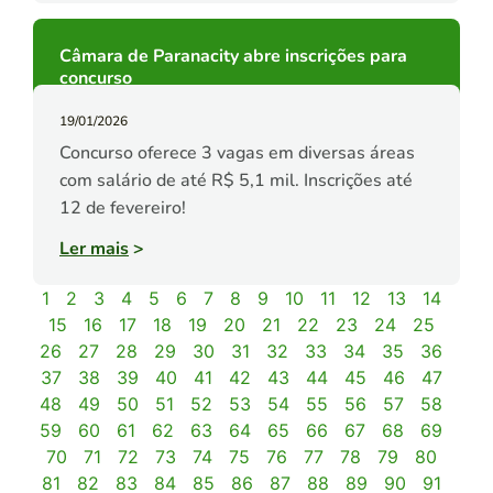
Câmara de Paranacity abre inscrições para
concurso
19/01/2026
Concurso oferece 3 vagas em diversas áreas
com salário de até R$ 5,1 mil. Inscrições até
12 de fevereiro!
Ler mais
>
1
2
3
4
5
6
7
8
9
10
11
12
13
14
15
16
17
18
19
20
21
22
23
24
25
26
27
28
29
30
31
32
33
34
35
36
37
38
39
40
41
42
43
44
45
46
47
48
49
50
51
52
53
54
55
56
57
58
59
60
61
62
63
64
65
66
67
68
69
70
71
72
73
74
75
76
77
78
79
80
81
82
83
84
85
86
87
88
89
90
91