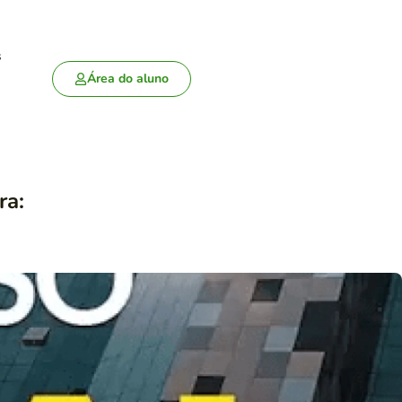
s
Área do aluno
ra: