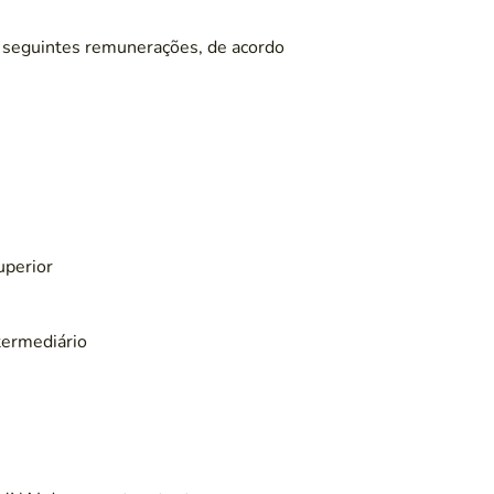
 seguintes remunerações, de acordo
uperior
termediário