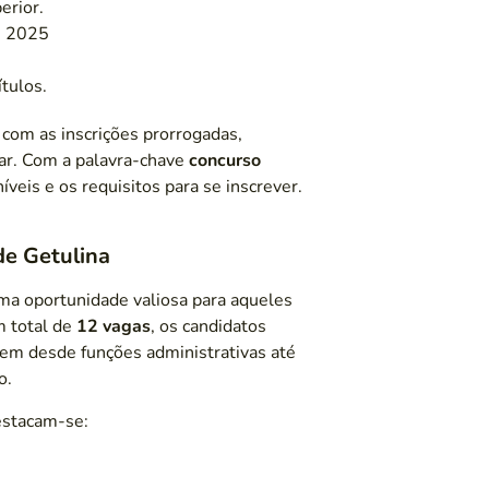
erior.
e 2025
ítulos.
 com as inscrições prorrogadas,
ar. Com a palavra-chave
concurso
íveis e os requisitos para se inscrever.
de Getulina
ma oportunidade valiosa para aqueles
m total de
12 vagas
, os candidatos
uem desde funções administrativas até
o.
destacam-se: