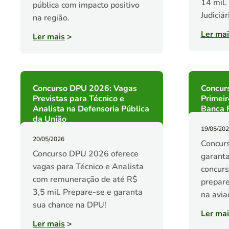
14 mil.
pública com impacto positivo
Judiciár
na região.
Ler mai
Ler mais
>
Concurso DPU 2026: Vagas
Concur
Previstas para Técnico e
Primeir
Analista na Defensoria Pública
Banca 
da União
19/05/20
20/05/2026
Concur
Concurso DPU 2026 oferece
garanta
vagas para Técnico e Analista
concur
com remuneração de até R$
prepare
3,5 mil. Prepare-se e garanta
na aviaç
sua chance na DPU!
Ler mai
Ler mais
>