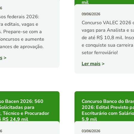
mil
26
09/06/2026
os federais 2026:
Concurso VALEC 2026 
a editais, vagas e
vagas para Analista e s
s. Prepare-se com a
de até R$ 10,8 mil. Ins
oncursos e aumente
e conquiste sua carreira
ances de aprovação.
setor ferroviário!
s
>
Ler mais
>
so Bacen 2026: 560
Concurso Banco do Bras
olicitadas para
2026: Edital Previsto p
, Técnico e Procurador
Escriturário com Salári
 R$ 24,9 mil
5,9 mil
26
03/06/2026