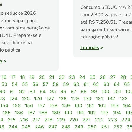
26
Concurso SEDUC MA 2
so seduc ce 2026
com 2.300 vagas e salá
 2 mil vagas para
até R$ 7.250,51. Prepa
sor com remuneração de
para garantir sua carrei
1,41. Prepare-se e
educação pública!
 sua chance na
Ler mais
>
o pública!
s
>
16
17
18
19
20
21
22
23
24
25
26
27
28
53
54
55
56
57
58
59
60
61
62
63
64
65
90
91
92
93
94
95
96
97
98
99
100
101
10
23
124
125
126
127
128
129
130
131
132
133
154
155
156
157
158
159
160
161
162
163
164
185
186
187
188
189
190
191
192
193
194
19
14
215
216
217
218
219
220
221
222
223
224
43
244
245
246
247
248
249
250
251
252
2