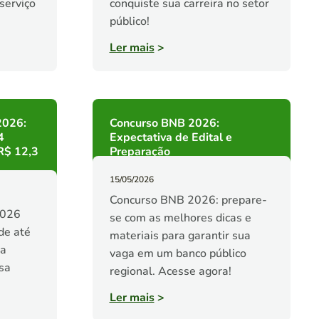
 serviço
conquiste sua carreira no setor
público!
Ler mais
>
2026:
Concurso BNB 2026:
4
Expectativa de Edital e
 R$ 12,3
Preparação
15/05/2026
Concurso BNB 2026: prepare-
2026
se com as melhores dicas e
de até
materiais para garantir sua
ua
vaga em um banco público
sa
regional. Acesse agora!
Ler mais
>