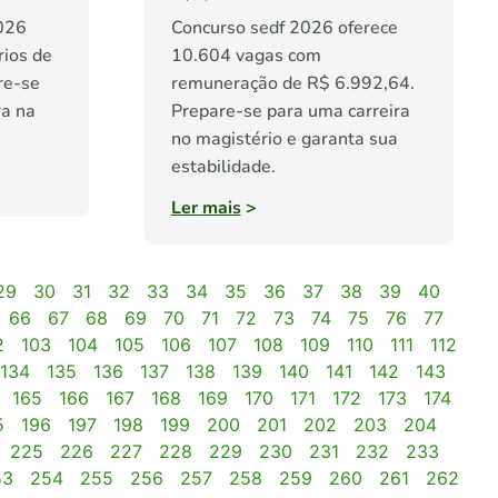
026
Concurso sedf 2026 oferece
rios de
10.604 vagas com
re-se
remuneração de R$ 6.992,64.
ra na
Prepare-se para uma carreira
no magistério e garanta sua
estabilidade.
Ler mais
>
29
30
31
32
33
34
35
36
37
38
39
40
66
67
68
69
70
71
72
73
74
75
76
77
2
103
104
105
106
107
108
109
110
111
112
134
135
136
137
138
139
140
141
142
143
165
166
167
168
169
170
171
172
173
174
5
196
197
198
199
200
201
202
203
204
225
226
227
228
229
230
231
232
233
53
254
255
256
257
258
259
260
261
262