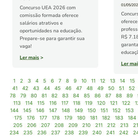
01/05/20
Concurso UEA 2026 com
Concur
comissão formada oferece
oferece
salários atrativos e
profes
oportunidades na educação.
R$ 7.18
Prepare-se para garantir sua
garanta
vaga!
educaçã
Ler mais
>
Ler mai
1
2
3
4
5
6
7
8
9
10
11
12
13
14
15
41
42
43
44
45
46
47
48
49
50
51
52
78
79
80
81
82
83
84
85
86
87
88
89
113
114
115
116
117
118
119
120
121
122
1
144
145
146
147
148
149
150
151
152
153
175
176
177
178
179
180
181
182
183
184
205
206
207
208
209
210
211
212
213
2
234
235
236
237
238
239
240
241
242
2