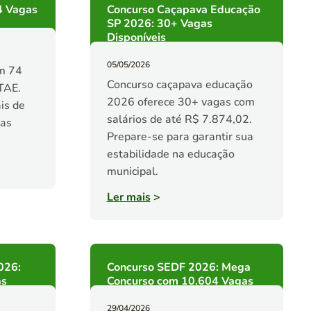
4 Vagas
Concurso Caçapava Educação
SP 2026: 30+ Vagas
Disponíveis
05/05/2026
m 74
Concurso caçapava educação
TAE.
2026 oferece 30+ vagas com
is de
salários de até R$ 7.874,02.
uas
Prepare-se para garantir sua
estabilidade na educação
municipal.
Ler mais
>
026:
Concurso SEDF 2026: Mega
as
Concurso com 10.604 Vagas
29/04/2026