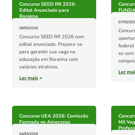
Concurso SEED RR 2026:
Concur
Edital Anunciado para
FUNDAT
Roraima
07/05/20
08/05/2026
Concurs
Concurso SEED RR 2026 com
oportun
edital anunciado. Prepare-se
federal
para garantir sua vaga na
se com
educação em Roraima com
conquis
salários atrativos.
Ler mai
Ler mais
>
Concurso UEA 2026: Comissão
Concur
Formada no Amazonas
Mil Vag
Profess
04/05/2026