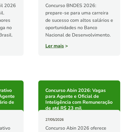
il 2026
Concurso BNDES 2026:
il.
prepare-se para uma carreira
hores
de sucesso com altos salários e
aga no
oportunidades no Banco
rasil.
Nacional de Desenvolvimento.
Ler mais
>
rativo
Concurso Abin 2026: Vagas
Agente
para Agente e Oficial de
ário de
Inteligência com Remuneração
de até R$ 23 mil
27/05/2026
ativo
Concurso Abin 2026 oferece