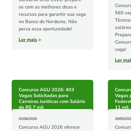
Concur
se com as melhores dicas e
560 vag
recursos para garantir sua vaga
Técnico
no Banco do Nordeste. Não
salário
perca essa oportunidade!
Prepar
Ler mais
>
Concurs
vaga!
Ler mai
Concurso AGU 2026: 403
Concur
Vagas Solicitadas para
Vagas p
Carreiras Jurídicas com Salário
Federal
de R$ 7 mil
11 mil
01/06/2026
29/05/20
Concurso AGU 2026 oferece
Concur