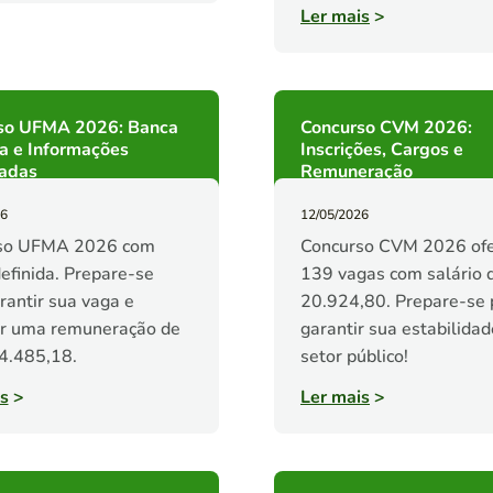
Ler mais
>
so UFMA 2026: Banca
Concurso CVM 2026:
a e Informações
Inscrições, Cargos e
zadas
Remuneração
26
12/05/2026
so UFMA 2026 com
Concurso CVM 2026 of
efinida. Prepare-se
139 vagas com salário 
rantir sua vaga e
20.924,80. Prepare-se 
ar uma remuneração de
garantir sua estabilidad
4.485,18.
setor público!
s
>
Ler mais
>