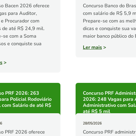
so Bacen 2026 oferece
Concurso Banco do Bras
as para Auditor,
com salário de R$ 5,9 m
 e Procurador com
Prepare-se com as mel
s de até R$ 24,9 mil.
dicas e conquiste sua v
e-se com a Soma
maior banco público do B
os e conquiste sua
Ler mais
>
s
>
so PRF 2026: 263
Concurso PRF Administ
ara Policial Rodoviário
2026: 248 Vagas para 
 com Salário de até R$
Administrativo com Sal
até R$ 5 mil
26
28/05/2026
so PRF 2026 oferece
Concurso PRF administr