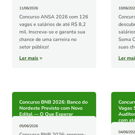
11/06/2026
10/06/20
Concurso ANSA 2026 com 126
Concurs
vagas e salários de até R$ 8,2
descubr
mil. Inscreva-se e garanta sua
salário
chance de uma carreira no
Soma C
setor público!
suas ch
Ler mais
>
Ler mai
Concurso BNB 2026: Banco do
Concur
Nordeste Previsto com Novo
Vagas S
Edital — O Que Esperar
Auditor
com até
05/06/2026
04/06/20
Concurso BNB 2026: prepare-