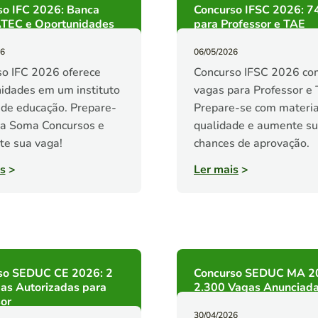
so IFC 2026: Banca
Concurso IFSC 2026: 7
EC e Oportunidades
para Professor e TAE
26
06/05/2026
o IFC 2026 oferece
Concurso IFSC 2026 co
idades em um instituto
vagas para Professor e 
 de educação. Prepare-
Prepare-se com materia
 a Soma Concursos e
qualidade e aumente s
te sua vaga!
chances de aprovação.
s
>
Ler mais
>
so SEDUC CE 2026: 2
Concurso SEDUC MA 2
as Autorizadas para
2.300 Vagas Anunciad
or
30/04/2026