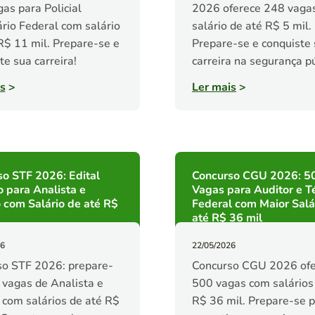
as para Policial
2026 oferece 248 vaga
rio Federal com salário
salário de até R$ 5 mil.
R$ 11 mil. Prepare-se e
Prepare-se e conquiste
te sua carreira!
carreira na segurança pú
s
>
Ler mais
>
o STF 2026: Edital
Concurso CGU 2026: 5
o para Analista e
Vagas para Auditor e T
 com Salário de até R$
Federal com Maior Salá
até R$ 36 mil
26
22/05/2026
so STF 2026: prepare-
Concurso CGU 2026 ofe
 vagas de Analista e
500 vagas com salários
 com salários de até R$
R$ 36 mil. Prepare-se 