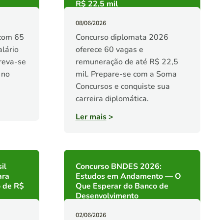
R$ 22,5 mil
08/06/2026
com 65
Concurso diplomata 2026
alário
oferece 60 vagas e
creva-se
remuneração de até R$ 22,5
 no
mil. Prepare-se com a Soma
Concursos e conquiste sua
carreira diplomática.
Ler mais
>
il
Concurso BNDES 2026:
ara
Estudos em Andamento — O
o de R$
Que Esperar do Banco de
Desenvolvimento
02/06/2026