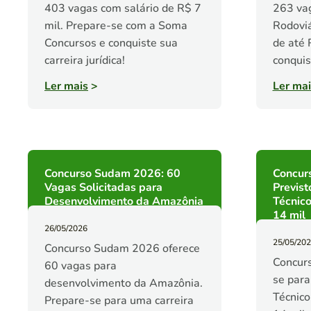
403 vagas com salário de R$ 7
263 vag
mil. Prepare-se com a Soma
Rodoviá
Concursos e conquiste sua
de até 
carreira jurídica!
conquis
Ler mais
>
Ler mai
Concurso Sudam 2026: 60
Concurs
Vagas Solicitadas para
Previst
Desenvolvimento da Amazônia
Técnico
14 mil
26/05/2026
25/05/20
Concurso Sudam 2026 oferece
Concur
60 vagas para
se para
desenvolvimento da Amazônia.
Técnico
Prepare-se para uma carreira