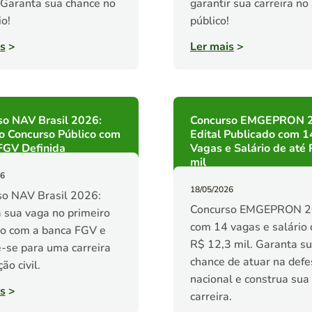
 Garanta sua chance no
garantir sua carreira no
io!
público!
s
>
Ler mais
>
so NAV Brasil 2026:
Concurso EMGEPRON 
o Concurso Público com
Edital Publicado com 1
FGV Definida
Vagas e Salário de até
mil
26
18/05/2026
so NAV Brasil 2026:
Concurso EMGEPRON 
 sua vaga no primeiro
com 14 vagas e salário 
so com a banca FGV e
R$ 12,3 mil. Garanta s
-se para uma carreira
chance de atuar na defe
ão civil.
nacional e construa sua
s
>
carreira.