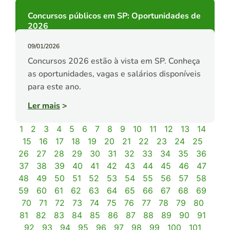
Concursos públicos em SP: Oportunidades de
2026
09/01/2026
Concursos 2026 estão à vista em SP. Conheça
as oportunidades, vagas e salários disponíveis
para este ano.
Ler mais
>
1
2
3
4
5
6
7
8
9
10
11
12
13
14
15
16
17
18
19
20
21
22
23
24
25
26
27
28
29
30
31
32
33
34
35
36
37
38
39
40
41
42
43
44
45
46
47
48
49
50
51
52
53
54
55
56
57
58
59
60
61
62
63
64
65
66
67
68
69
70
71
72
73
74
75
76
77
78
79
80
81
82
83
84
85
86
87
88
89
90
91
92
93
94
95
96
97
98
99
100
101