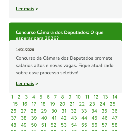
Ler mais
>
Concurso Câmara dos Deputados: O que
esperar para 2026?
14/01/2026
Concurso da Câmara dos Deputados promete
salários altos e novas vagas. Fique atualizado
sobre esse processo seletivo!
Ler mais
>
1
2
3
4
5
6
7
8
9
10
11
12
13
14
15
16
17
18
19
20
21
22
23
24
25
26
27
28
29
30
31
32
33
34
35
36
37
38
39
40
41
42
43
44
45
46
47
48
49
50
51
52
53
54
55
56
57
58