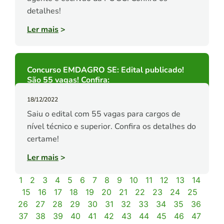
detalhes!
Ler mais
>
Concurso EMDAGRO SE: Edital publicado!
São 55 vagas! Confira:
18/12/2022
Saiu o edital com 55 vagas para cargos de
nível técnico e superior. Confira os detalhes do
certame!
Ler mais
>
1
2
3
4
5
6
7
8
9
10
11
12
13
14
15
16
17
18
19
20
21
22
23
24
25
26
27
28
29
30
31
32
33
34
35
36
37
38
39
40
41
42
43
44
45
46
47