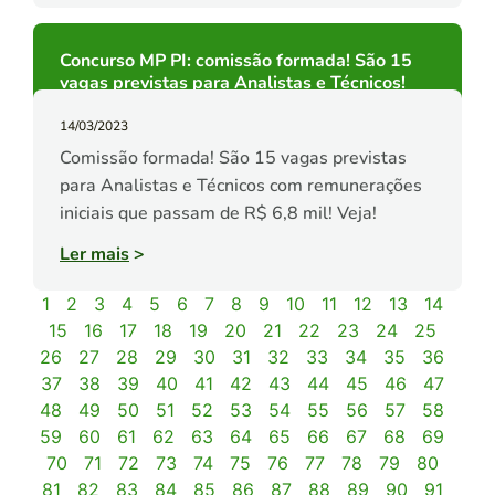
Concurso MP PI: comissão formada! São 15
vagas previstas para Analistas e Técnicos!
14/03/2023
Comissão formada! São 15 vagas previstas
para Analistas e Técnicos com remunerações
iniciais que passam de R$ 6,8 mil! Veja!
Ler mais
>
1
2
3
4
5
6
7
8
9
10
11
12
13
14
15
16
17
18
19
20
21
22
23
24
25
26
27
28
29
30
31
32
33
34
35
36
37
38
39
40
41
42
43
44
45
46
47
48
49
50
51
52
53
54
55
56
57
58
59
60
61
62
63
64
65
66
67
68
69
70
71
72
73
74
75
76
77
78
79
80
81
82
83
84
85
86
87
88
89
90
91