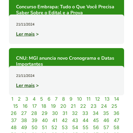
Concurso Embrapa: Tudo o Que Você Precisa
Saber Sobre o Edital e a Prova
21/11/2024
Ler mais
>
CNU: MGI anuncia novo Cronograma e Datas
Importantes
21/11/2024
Ler mais
>
1
2
3
4
5
6
7
8
9
10
11
12
13
14
15
16
17
18
19
20
21
22
23
24
25
26
27
28
29
30
31
32
33
34
35
36
37
38
39
40
41
42
43
44
45
46
47
48
49
50
51
52
53
54
55
56
57
58