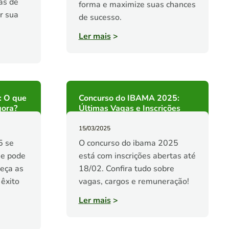
as de
forma e maximize suas chances
r sua
de sucesso.
Ler mais
>
: O que
Concurso do IBAMA 2025:
gora?
Últimas Vagas e Inscrições
15/03/2025
5 se
O concurso do ibama 2025
ue pode
está com inscrições abertas até
heça as
18/02. Confira tudo sobre
êxito
vagas, cargos e remuneração!
Ler mais
>