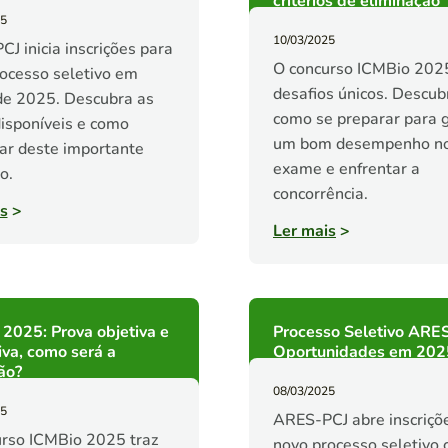
critérios de eliminação
25
10/03/2025
J inicia inscrições para
O concurso ICMBio 2025
ocesso seletivo em
desafios únicos. Descub
de 2025. Descubra as
como se preparar para g
isponíveis e como
um bom desempenho n
par deste importante
exame e enfrentar a
o.
concorrência.
s
>
Ler mais
>
2025: Prova objetiva e
Processo Seletivo ARE
iva, como será a
Oportunidades em 202
ão?
08/03/2025
25
ARES-PCJ abre inscriçõ
rso ICMBio 2025 traz
novo processo seletivo