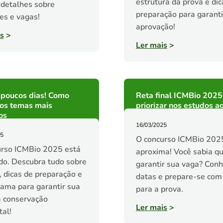
estrutura da prova e dic
 detalhes sobre
preparação para garanti
ões e vagas!
aprovação!
s
>
Ler mais
>
 poucos dias! Como
Reta final ICMBio 2025
 os temas mais
priorizar nos estudos a
os
16/03/2025
25
O concurso ICMBio 202
urso ICMBio 2025 está
aproxima! Você sabia q
o. Descubra tudo sobre
garantir sua vaga? Con
, dicas de preparação e
datas e prepare-se com 
ama para garantir sua
para a prova.
a conservação
Ler mais
>
al!