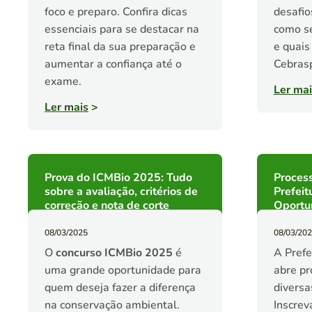
foco e preparo. Confira dicas
desafio
essenciais para se destacar na
como se
reta final da sua preparação e
e quais
aumentar a confiança até o
Cebras
exame.
Ler mai
Ler mais
>
Prova do ICMBio 2025: Tudo
Process
sobre a avaliação, critérios de
Prefeit
correção e nota de corte
Oportu
08/03/2025
08/03/20
O
concurso ICMBio 2025
é
A Prefe
uma grande oportunidade para
abre pr
quem deseja fazer a diferença
diversa
na conservação ambiental.
Inscrev