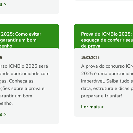
s
>
 2025: Como evitar
Prova do ICMBio 2025:
 garantir um bom
esqueça de conferir seu
penho
de prova
25
15/03/2025
urso ICMBio 2025 será
A prova do concurso IC
ande oportunidade com
2025 é uma oportunida
gas. Conheça as
imperdível. Saiba tudo 
ções sobre a prova e
data, estrutura e dicas 
arantir um bom
preparar e triunfar!
enho.
Ler mais
>
s
>