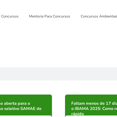
Concursos
Mentoria Para Concursos
Concursos Ambientai
ão aberta para o
Faltam menos de 17 di
so seletivo SAMAE de
o IBAMA 2025: Como re
rápido