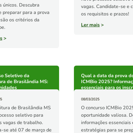
s únicos. Descubra
vagas. Candidate-se e 
 preparar para a prova
os requisitos e prazos!
 são os critérios da
Ler mais
>
pe.
s
>
o Seletivo da
Qual a data da prova d
ura de Brasilândia MS:
ICMBio 2025? Informa
nidades
essenciais para os inscr
25
08/03/2025
itura de Brasilândia MS
O concurso ICMBio 202
ocesso seletivo para
oportunidade valiosa. 
s vagas de trabalho.
informações essenciais 
a-se até 07 de março de
estratégias para se pre