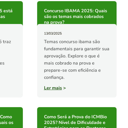
5 está
Concurso IBAMA 2025: Quais
mas
são os temas mais cobrados
na prova?
13/03/2025
 traz
Temas concurso ibama são
fundamentais para garantir sua
aprovação. Explore o que é
hes
mais cobrado na prova e
prepare-se com eficiência e
confiança.
Ler mais
>
: Como
Como Será a Prova do ICMBio
uais os
2025? Nível de Dificuldade e