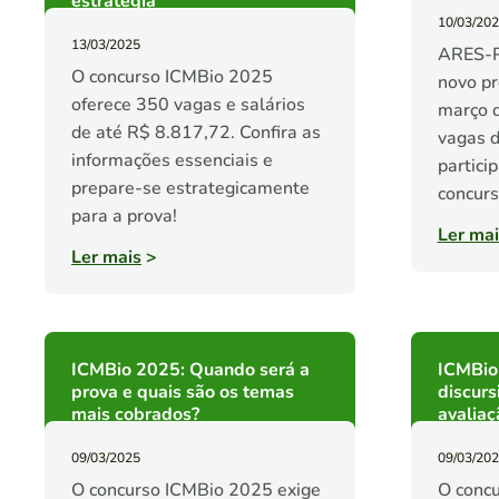
estratégia
10/03/20
13/03/2025
ARES-PC
O concurso ICMBio 2025
novo pr
oferece 350 vagas e salários
março 
de até R$ 8.817,72. Confira as
vagas d
informações essenciais e
partici
prepare-se estrategicamente
concurs
para a prova!
Ler mai
Ler mais
>
ICMBio 2025: Quando será a
ICMBio 
prova e quais são os temas
discurs
mais cobrados?
avaliaç
09/03/2025
09/03/20
O concurso ICMBio 2025 exige
O concu