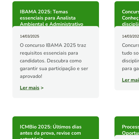
IBAMA 2025: Temas
Concur
essenciais para Analista
Conheça
Ambiental e Administrativo
discipl
14/03/2025
14/03/20
O concurso IBAMA 2025 traz
Concur
requisitos essenciais para
tudo so
candidatos. Descubra como
discipl
garantir sua participação e ser
para ga
aprovado!
Ler mai
Ler mais
>
ICMBio 2025: Últimos dias
Proces
antes da prova, revise com
Oportun