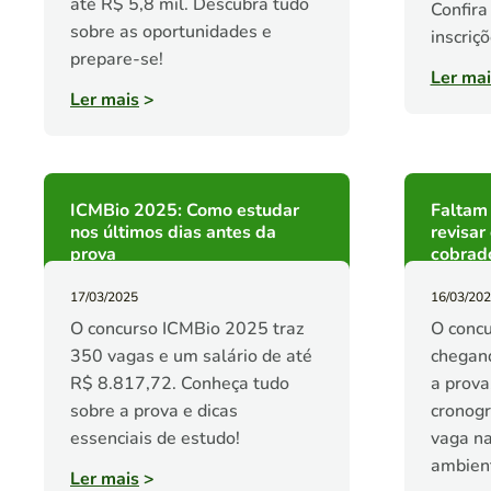
até R$ 5,8 mil. Descubra tudo
Confira
sobre as oportunidades e
inscriç
prepare-se!
Ler mai
Ler mais
>
ICMBio 2025: Como estudar
Faltam
nos últimos dias antes da
revisar
prova
cobrad
17/03/2025
16/03/20
O concurso ICMBio 2025 traz
O conc
350 vagas e um salário de até
chegand
R$ 8.817,72. Conheça tudo
a prova
sobre a prova e dicas
cronogr
essenciais de estudo!
vaga n
ambient
Ler mais
>