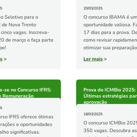
25
20/03/2025
o Seletivo para o
O concurso IBAMA é u
de Nova Trento
oportunidade valiosa. F
 cinco vagas. Inscreva-
17 dias para a prova. D
20 de março e faça parte
como revisar rapidamen
pe!
otimizar sua preparação
s
>
Ler mais
>
a-se no Concurso IFRS:
Prova do ICMBio 2025:
e Remuneração
Últimas estratégias par
aprovação
25
18/03/2025
rso IFRS oferece ótimas
O concurso ICMBio 2025
rações e oportunidades
350 vagas. Descubra as
lho significativas.