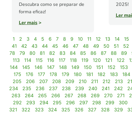
Descubra como se preparar de
2025!
forma eficaz!
Ler mai
Ler mais
>
1
2
3
4
5
6
7
8
9
10
11
12
13
14
15
41
42
43
44
45
46
47
48
49
50
51
52
78
79
80
81
82
83
84
85
86
87
88
89
113
114
115
116
117
118
119
120
121
122
1
144
145
146
147
148
149
150
151
152
153
175
176
177
178
179
180
181
182
183
184
205
206
207
208
209
210
211
212
213
2
234
235
236
237
238
239
240
241
242
2
263
264
265
266
267
268
269
270
271
2
292
293
294
295
296
297
298
299
300
321
322
323
324
325
326
327
328
329
3