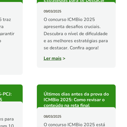
Estratégias para se Destacar
09/03/2025
 traz
O concurso ICMBio 2025
ra
apresenta desafios cruciais.
arantir
Descubra o nível de dificuldade
o
e as melhores estratégias para
se destacar. Confira agora!
Ler mais
>
S-PCJ:
Últimos dias antes da prova do
5
ICMBio 2025: Como revisar o
conteúdo na reta final
08/03/2025
es para
O concurso ICMBio 2025 está
 com 10