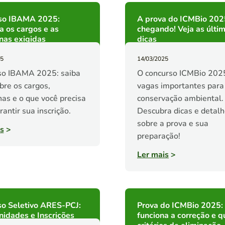
so IBAMA 2025:
A prova do ICMBio 202
 os cargos e as
chegando! Veja as últi
inas exigidas
dicas
25
14/03/2025
so IBAMA 2025: saiba
O concurso ICMBio 2025
bre os cargos,
vagas importantes para
inas e o que você precisa
conservação ambiental.
rantir sua inscrição.
Descubra dicas e detal
sobre a prova e sua
s
>
preparação!
Ler mais
>
so Seletivo ARES-PCJ:
Prova do ICMBio 2025
idades e Inscrições
funciona a correção e q