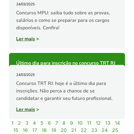
24/03/2025
Concurso MPU: saiba tudo sobre as provas,
salários e como se preparar para os cargos
disponíveis. Confira!
Ler mais
>
Último dia para inscrição no concurso TRT RJ
24/03/2025
Concurso TRT RJ: hoje é o último dia para
inscrições. Não perca a chance de se
candidatar e garantir seu futuro profissional.
Ler mais
>
1
2
3
4
5
6
7
8
9
10
11
12
13
14
15
16
17
18
19
20
21
22
23
24
25