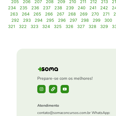
205
206
207
208
209
210
211
212
213
2
234
235
236
237
238
239
240
241
242
2
263
264
265
266
267
268
269
270
271
2
292
293
294
295
296
297
298
299
300
321
322
323
324
325
326
327
328
329
3
Prepare-se com os melhores!
Atendimento
contato@somaconcursos.com.br
WhatsApp: