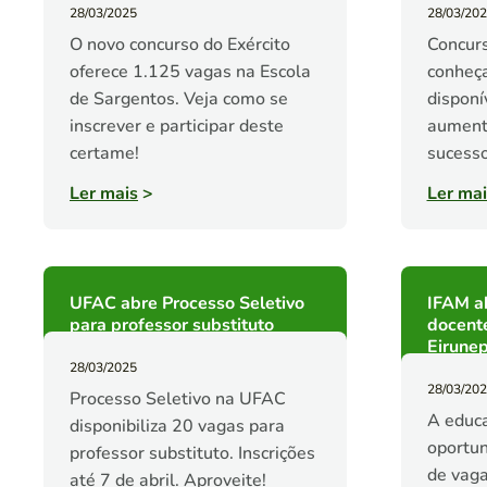
28/03/2025
28/03/20
O novo concurso do Exército
Concurs
oferece 1.125 vagas na Escola
conheça
de Sargentos. Veja como se
disponív
inscrever e participar deste
aument
certame!
sucesso
Ler mais
>
Ler mai
UFAC abre Processo Seletivo
IFAM a
para professor substituto
docente
Eirune
28/03/2025
28/03/20
Processo Seletivo na UFAC
A educ
disponibiliza 20 vagas para
oportun
professor substituto. Inscrições
de vaga
até 7 de abril. Aproveite!