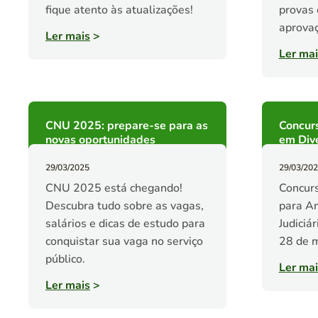
fique atento às atualizações!
provas 
aprovaç
Ler mais
>
Ler mai
CNU 2025: prepare-se para as
Concur
novas oportunidades
em Div
29/03/2025
29/03/20
CNU 2025 está chegando!
Concur
Descubra tudo sobre as vagas,
para An
salários e dicas de estudo para
Judiciár
conquistar sua vaga no serviço
28 de m
público.
Ler mai
Ler mais
>