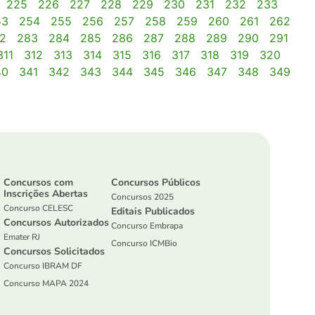
225
226
227
228
229
230
231
232
233
53
254
255
256
257
258
259
260
261
262
2
283
284
285
286
287
288
289
290
291
311
312
313
314
315
316
317
318
319
320
40
341
342
343
344
345
346
347
348
349
Concursos com
Concursos Públicos
Inscrições Abertas
Concursos 2025
Concurso CELESC
Editais Publicados
Concursos Autorizados
Concurso Embrapa
Emater RJ
Concurso ICMBio
Concursos Solicitados
Concurso IBRAM DF
Concurso MAPA 2024