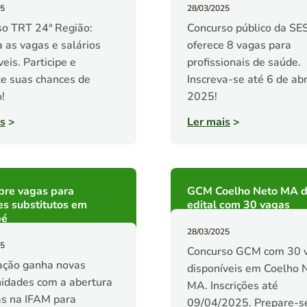
25
28/03/2025
o TRT 24ª Região:
Concurso público da SE
 as vagas e salários
oferece 8 vagas para
eis. Participe e
profissionais de saúde.
e suas chances de
Inscreva-se até 6 de abr
!
2025!
s
>
Ler mais
>
bre vagas para
GCM Coelho Neto MA d
s substitutos em
edital com 30 vagas
pé
28/03/2025
25
Concurso GCM com 30 
ação ganha novas
disponíveis em Coelho 
idades com a abertura
MA. Inscrições até
s na IFAM para
09/04/2025. Prepare-se