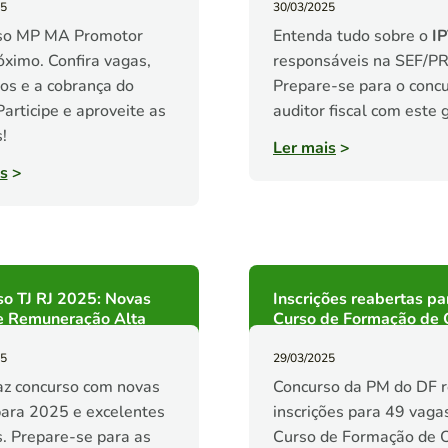
25
30/03/2025
so MP MA Promotor
Entenda tudo sobre o
I
óximo. Confira vagas,
responsáveis na SEF/PR
tos e a cobrança do
Prepare-se para o conc
Participe e aproveite as
auditor fiscal com este g
!
Ler mais
>
s
>
o TJ RJ 2025: Novas
Inscrições reabertas pa
e Remuneração Alta
Curso de Formação de O
25
29/03/2025
raz concurso com novas
Concurso da PM do DF 
ara 2025 e excelentes
inscrições para 49 vag
s. Prepare-se para as
Curso de Formação de Of