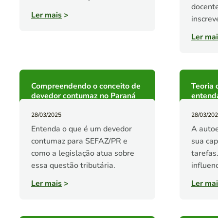
docente
Ler mais
>
inscrev
Ler mai
Compreendendo o conceito de
Teoria 
devedor contumaz no Paraná
entend
28/03/2025
28/03/20
Entenda o que é um devedor
A autoe
contumaz para SEFAZ/PR e
sua cap
como a legislação atua sobre
tarefas
essa questão tributária.
influen
Ler mais
>
Ler mai