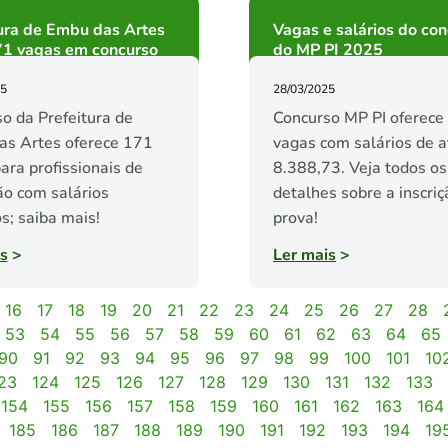
ura de Embu das Artes
Vagas e salários do co
71 vagas em concurso
do MP PI 2025
25
28/03/2025
o da Prefeitura de
Concurso MP PI oferece
as Artes oferece 171
vagas com salários de 
ara profissionais de
8.388,73. Veja todos os
o com salários
detalhes sobre a inscriç
os; saiba mais!
prova!
s
>
Ler mais
>
16
17
18
19
20
21
22
23
24
25
26
27
28
53
54
55
56
57
58
59
60
61
62
63
64
65
90
91
92
93
94
95
96
97
98
99
100
101
10
23
124
125
126
127
128
129
130
131
132
133
154
155
156
157
158
159
160
161
162
163
164
185
186
187
188
189
190
191
192
193
194
19