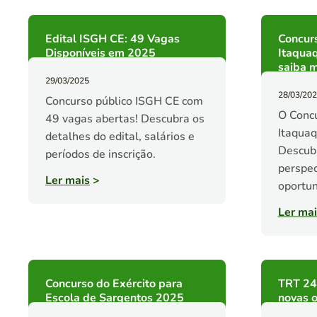
Edital ISGH CE: 49 Vagas
Concur
Disponíveis em 2025
Itaqua
saiba m
29/03/2025
28/03/20
Concurso público ISGH CE com
O Conc
49 vagas abertas! Descubra os
Itaquaq
detalhes do edital, salários e
Descubr
períodos de inscrição.
perspec
Ler mais
>
oportun
Ler mai
Concurso do Exército para
TRT 24ª
Escola de Sargentos 2025
novas 