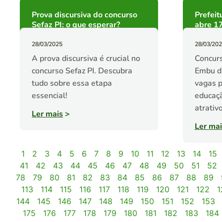
Prova discursiva do concurso
Prefeit
Sefaz PI: o que esperar?
abre 1
28/03/2025
28/03/20
A prova discursiva é crucial no
Concurs
concurso Sefaz PI. Descubra
Embu d
tudo sobre essa etapa
vagas p
essencial!
educaçã
atrativ
Ler mais
>
Ler mai
1
2
3
4
5
6
7
8
9
10
11
12
13
14
15
41
42
43
44
45
46
47
48
49
50
51
52
78
79
80
81
82
83
84
85
86
87
88
89
113
114
115
116
117
118
119
120
121
122
1
144
145
146
147
148
149
150
151
152
153
175
176
177
178
179
180
181
182
183
184