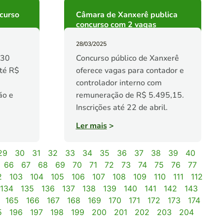
ncurso
Câmara de Xanxerê publica
concurso com 2 vagas
28/03/2025
 30
Concurso público de Xanxerê
até R$
oferece vagas para contador e
controlador interno com
ão e
remuneração de R$ 5.495,15.
Inscrições até 22 de abril.
Ler mais
>
29
30
31
32
33
34
35
36
37
38
39
40
66
67
68
69
70
71
72
73
74
75
76
77
2
103
104
105
106
107
108
109
110
111
112
134
135
136
137
138
139
140
141
142
143
165
166
167
168
169
170
171
172
173
174
5
196
197
198
199
200
201
202
203
204