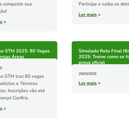
e conquiste sua
Participe e saiba os det
ão!
Ler mais
>
s
>
so STM 2025: 80 Vagas
Simulado Reta Final I
ersas Áreas
2025: Treine como se f
prova oficial
25
29/03/2025
so STM traz 80 vagas
Ler mais
>
alistas e Técnicos
ios. Inscrições vão até
arço! Confira.
s
>