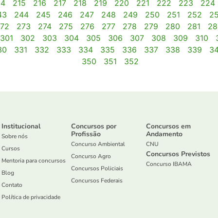
14
215
216
217
218
219
220
221
222
223
224
43
244
245
246
247
248
249
250
251
252
2
72
273
274
275
276
277
278
279
280
281
28
301
302
303
304
305
306
307
308
309
310
30
331
332
333
334
335
336
337
338
339
3
350
351
352
Institucional
Concursos por
Concursos em
Profissão
Andamento
Sobre nós
Concurso Ambiental
CNU
Cursos
Concursos Previstos
Concurso Agro
Mentoria para concursos
Concurso IBAMA
Concursos Policiais
Blog
Concursos Federais
Contato
Política de privacidade