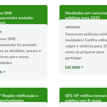
so SME
Novidades em concurs
quecetuba anulado:
públicos para 2025
ais
28/03/2025
25
Concursos públicos est
urso SME
novidades! Confira edita
uecetuba foi anulado.
vagas e salários para 2
a os detalhes, prazos e
como se preparar para
tivas para novas
participar.
idades.
Ler mais
>
s
>
 Região: retificação e
SES-SP retifica concur
oportunidades
público com 8 vagas