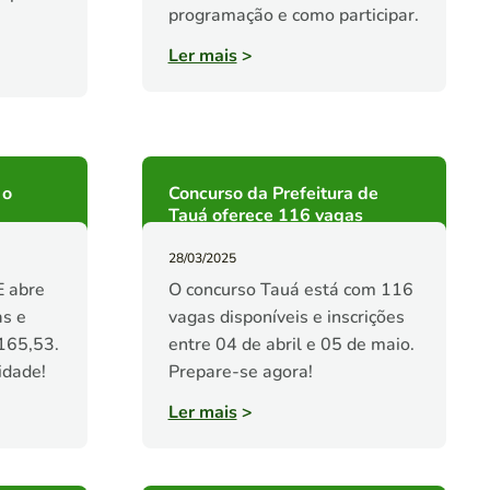
programação e como participar.
Ler mais
>
 o
Concurso da Prefeitura de
Tauá oferece 116 vagas
28/03/2025
E abre
O concurso Tauá está com 116
as e
vagas disponíveis e inscrições
165,53.
entre 04 de abril e 05 de maio.
idade!
Prepare-se agora!
Ler mais
>