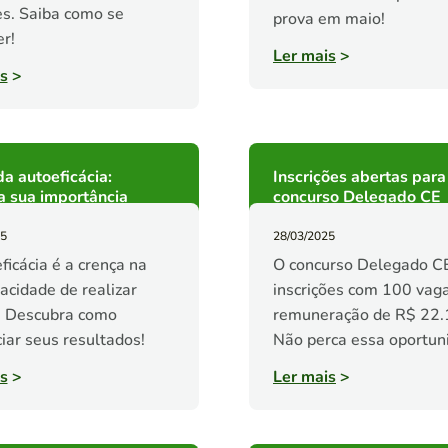
s. Saiba como se
prova em maio!
er!
Ler mais
>
s
>
da autoeficácia:
Inscrições abertas para
a sua importância
concurso Delegado CE
25
28/03/2025
ficácia é a crença na
O concurso Delegado C
acidade de realizar
inscrições com 100 vag
. Descubra como
remuneração de R$ 22.
ciar seus resultados!
Não perca essa oportun
s
>
Ler mais
>