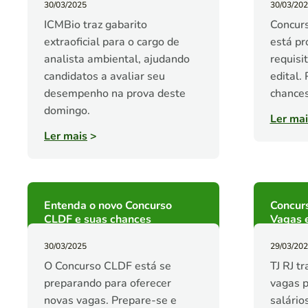
30/03/2025
30/03/20
ICMBio traz gabarito
Concur
extraoficial para o cargo de
está pr
analista ambiental, ajudando
requisi
candidatos a avaliar seu
edital. 
desempenho na prova deste
chances
domingo.
Ler mai
Ler mais
>
Entenda o novo Concurso
Concurs
CLDF e suas chances
Vagas 
30/03/2025
29/03/20
O Concurso CLDF está se
TJ RJ t
preparando para oferecer
vagas p
novas vagas. Prepare-se e
salário