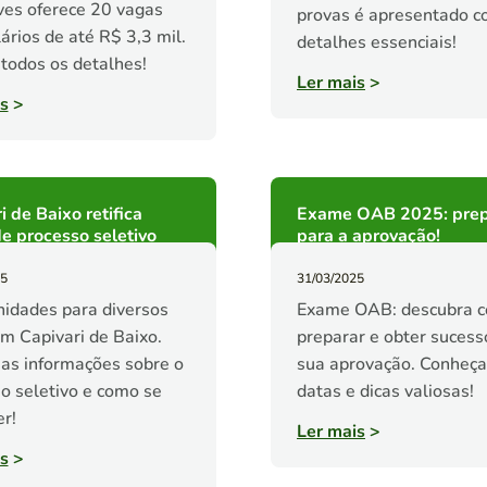
es oferece 20 vagas
provas é apresentado 
ários de até R$ 3,3 mil.
detalhes essenciais!
 todos os detalhes!
Ler mais
>
s
>
i de Baixo retifica
Exame OAB 2025: prep
de processo seletivo
para a aprovação!
25
31/03/2025
idades para diversos
Exame OAB: descubra 
em Capivari de Baixo.
preparar e obter sucess
 as informações sobre o
sua aprovação. Conheça
o seletivo e como se
datas e dicas valiosas!
er!
Ler mais
>
s
>