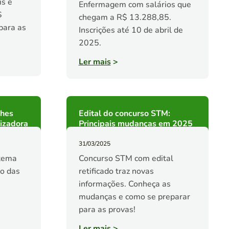
is e
Enfermagem com salários que
$
chegam a R$ 13.288,85.
para as
Inscrições até 10 de abril de
2025.
Ler mais
>
lhes
Edital do concurso STM:
izadora
Principais mudanças em 2025
31/03/2025
tema
Concurso STM com edital
ro das
retificado traz novas
informações. Conheça as
mudanças e como se preparar
para as provas!
Ler mais
>