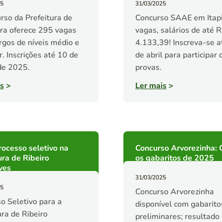
25
31/03/2025
rso da Prefeitura de
Concurso SAAE em Itapi
ra oferece 295 vagas
vagas, salários de até 
rgos de níveis médio e
4.133,39! Inscreva-se a
r. Inscrições até 10 de
de abril para participar 
de 2025.
provas.
s
>
Ler mais
>
ocesso seletivo na
Concurso Arvorezinha: 
ura de Ribeiro
os gabaritos de 2025
ves
31/03/2025
25
Concurso Arvorezinha
o Seletivo para a
disponível com gabarito
ura de Ribeiro
preliminares; resultado