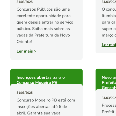
31/03/2025
31/03/20
Concursos Públicos são uma
O concu
excelente oportunidade para
Itumbia
quem deseja entrar no serviço
para ca
público. Saiba mais sobre as
superio
vagas da Prefeitura de Novo
março 
Oriente!
Ler mai
Ler mais
>
Inscrições abertas para o
Novo pr
Concurso Mogeiro PB
Prefeit
Gonçal
31/03/2025
31/03/20
Concurso Mogeiro PB está com
Process
inscrições abertas até 6 de
Prefeit
abril. Garanta sua vaga!