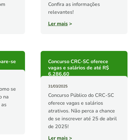
com
Confira as informações
relevantes!
Ler mais
>
are-se
Concurso CRC-SC oferece
vagas e salários de até R$
6.286,60
31/03/2025
como se
Concurso Público do CRC-SC
o na
oferece vagas e salários
 as
atrativos. Não perca a chance
de se inscrever até 25 de abril
de 2025!
Ler mais
>