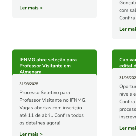
Gonçalv
Ler mais
>
com sal
Confira
Ler mai
IFNMG abre seleção para
Capivar
Professor Visitante em
edital 
Almenara
31/03/20
31/03/2025
Oportun
Processo Seletivo para
níveis 
Professor Visitante no IFNMG.
Confira
Vagas abertas com inscrição
process
até 11 de abril. Confira todos
inscrev
os detalhes agora!
Ler mai
Ler mais
>