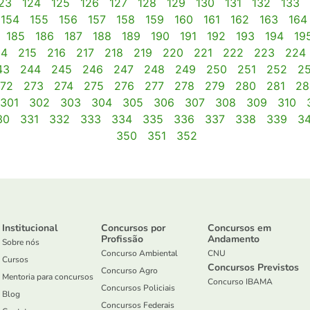
23
124
125
126
127
128
129
130
131
132
133
154
155
156
157
158
159
160
161
162
163
164
185
186
187
188
189
190
191
192
193
194
19
14
215
216
217
218
219
220
221
222
223
224
43
244
245
246
247
248
249
250
251
252
2
72
273
274
275
276
277
278
279
280
281
28
301
302
303
304
305
306
307
308
309
310
30
331
332
333
334
335
336
337
338
339
3
350
351
352
Institucional
Concursos por
Concursos em
Profissão
Andamento
Sobre nós
Concurso Ambiental
CNU
Cursos
Concursos Previstos
Concurso Agro
Mentoria para concursos
Concurso IBAMA
Concursos Policiais
Blog
Concursos Federais