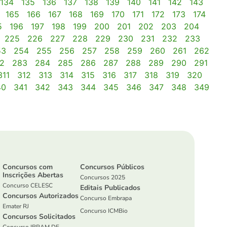
134
135
136
137
138
139
140
141
142
143
165
166
167
168
169
170
171
172
173
174
5
196
197
198
199
200
201
202
203
204
225
226
227
228
229
230
231
232
233
53
254
255
256
257
258
259
260
261
262
2
283
284
285
286
287
288
289
290
291
311
312
313
314
315
316
317
318
319
320
40
341
342
343
344
345
346
347
348
349
Concursos com
Concursos Públicos
Inscrições Abertas
Concursos 2025
Concurso CELESC
Editais Publicados
Concursos Autorizados
Concurso Embrapa
Emater RJ
Concurso ICMBio
Concursos Solicitados