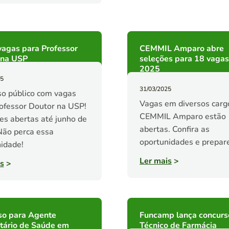
vagas para Professor
CEMMIL Amparo abre
 na USP
seleções para 18 vaga
2025
25
31/03/2025
o público com vagas
Vagas em diversos carg
ofessor Doutor na USP!
CEMMIL Amparo estão
ões abertas até junho de
abertas. Confira as
Não perca essa
oportunidades e prepar
idade!
Ler mais
>
s
>
so para Agente
Funcamp lança concurs
tário de Saúde em
Técnico de Farmácia