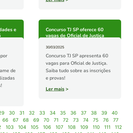
dades e
Concurso TJ SP oferece 60
5
vagas de Oficial de Justiça
30/03/2025
 por
Concurso TJ SP apresenta 60
vagas para Oficial de Justiça.
tame de
Saiba tudo sobre as inscrições
lizadas
e provas!
!
Ler mais
>
29
30
31
32
33
34
35
36
37
38
39
40
66
67
68
69
70
71
72
73
74
75
76
77
2
103
104
105
106
107
108
109
110
111
112