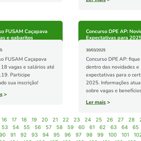
so FUSAM Caçapava
Concurso DPE AP: Novi
as e gabaritos
Expectativas para 202
25
30/03/2025
so FUSAM Caçapava
Concurso DPE AP: fique
 18 vagas e salários até
dentro das novidades e
19. Participe
expectativas para o cer
ndo sua inscrição!
2025. Informações atua
sobre vagas e benefícios
s
>
Ler mais
>
16
17
18
19
20
21
22
23
24
25
26
27
28
53
54
55
56
57
58
59
60
61
62
63
64
65
90
91
92
93
94
95
96
97
98
99
100
101
10