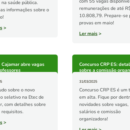
com 55 vagas disponíve
a na saúde pública.
remunerações de até R
 as informações sobre o
10.808,79. Prepare-se 
o!
provas em maio!
s
>
Ler mais
>
e Cajamar abre vagas
Concurso CRP ES: deta
ofessores
sobre a comissão organ
25
31/03/2025
udo sobre o novo
Concurso CRP ES é um 
o seletivo na Etec de
em alta. Fique por dent
, com detalhes sobre
novidades sobre vagas,
 requisitos.
salários e comissão
organizadora!
s
>
Ler mais
>