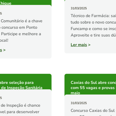
Chique
31/03/2025
25
Técnico de Farmácia: sa
Comunitário é a chave
tudo sobre o novo concu
o concurso em Ponto
Funcamp e como se insc
 Participe e melhore a
Aproveite e tire suas dú
ocal!
Ler mais
>
s
>
abre seleção para
Caxias do Sul abre con
de Inspeção Sanitária
com 55 vagas e provas
maio
25
31/03/2025
de Inspeção é chance
Concurso Caxias do Sul
vel para desenvolver