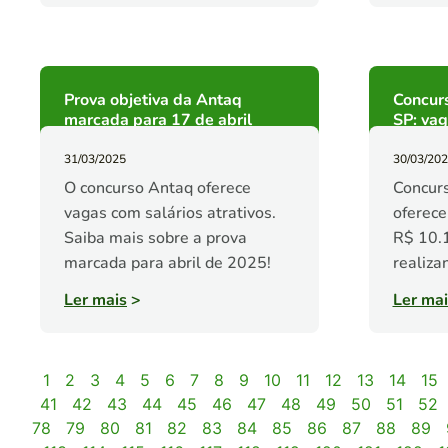
Prova objetiva da Antaq
Concur
marcada para 17 de abril
SP: vag
31/03/2025
30/03/20
O concurso Antaq oferece
Concur
vagas com salários atrativos.
oferece
Saiba mais sobre a prova
R$ 10.1
marcada para abril de 2025!
realiza
Ler mais
>
Ler mai
1
2
3
4
5
6
7
8
9
10
11
12
13
14
15
41
42
43
44
45
46
47
48
49
50
51
52
78
79
80
81
82
83
84
85
86
87
88
89