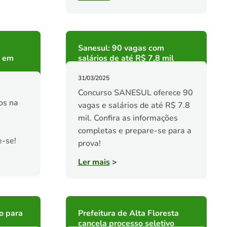
Sanesul: 90 vagas com
s em
salários de até R$ 7,8 mil
31/03/2025
Concurso SANESUL oferece 90
os na
vagas e salários de até R$ 7.8
mil. Confira as informações
completas e prepare-se para a
e-se!
prova!
Ler mais
>
o para
Prefeitura de Alta Floresta
cancela processo seletivo