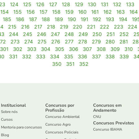
23
124
125
126
127
128
129
130
131
132
133
154
155
156
157
158
159
160
161
162
163
164
185
186
187
188
189
190
191
192
193
194
19
14
215
216
217
218
219
220
221
222
223
224
43
244
245
246
247
248
249
250
251
252
2
72
273
274
275
276
277
278
279
280
281
28
301
302
303
304
305
306
307
308
309
310
30
331
332
333
334
335
336
337
338
339
3
350
351
352
Institucional
Concursos por
Concursos em
Profissão
Andamento
Sobre nós
Concurso Ambiental
CNU
Cursos
Concursos Previstos
Concurso Agro
Mentoria para concursos
Concurso IBAMA
Concursos Policiais
Blog