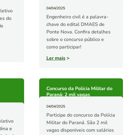
04/04/2025
letivo
Engenheiro civil é a palavra-
es do
chave do edital DMAES de
de
Ponte Nova. Confira detalhes
sobre o concurso público e
como participar!
Ler mais
>
Concurso da Polícia Militar do
Paraná: 2 mil vagas
04/04/2025
Participe do concurso da Polícia
eletivo
Militar do Paraná. São 2 mil
dina e
vagas disponíveis com salários