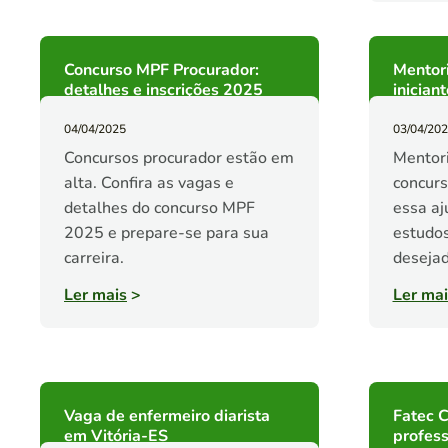
Concurso MPF Procurador:
Mentori
detalhes e inscrições 2025
inician
04/04/2025
03/04/20
Concursos procurador estão em
Mentori
alta. Confira as vagas e
concurs
detalhes do concurso MPF
essa aj
2025 e prepare-se para sua
estudos
carreira.
desejad
Ler mais
>
Ler mai
Vaga de enfermeiro diarista
Fatec C
em Vitória-ES
profess