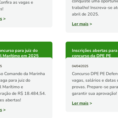
conquiste uma oportuni
onfira as vagas e
trabalho! Inscreva-se a
s!
abril de 2025.
s
>
Ler mais
>
ncurso para juiz do
Inscrições abertas para
al Marítimo em 2025
concurso da DPE PE
25
04/04/2025
so Comando da Marinha
Concurso DPE PE Defen
aga para juiz do
vagas, salários e datas
l Marítimo e
provas. Prepare-se par
ração de R$ 18.484,54.
garantir sua aprovação!
ões abertas!
Ler mais
>
s
>