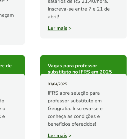
salários de R$ 21,40/hora.
Inscreva-se entre 7 e 21 de
omeçam
abril!
Ler mais
>
ec de
Vagas para professor
substituto no IFRS em 2025
03/04/2025
IFRS abre seleção para
ão
professor substituto em
e o
Geografia. Inscreva-se e
s e
conheça as condições e
benefícios oferecidos!
Ler mais
>