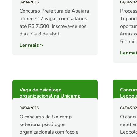
04/04/2025
04/04/20
Concurso Prefeitura de Abaiara
Process
oferece 17 vagas com salários
Tupand
até R$ 7.500. Inscreva-se nos
oportun
dias 7 e 8 de abril!
áreas c
5,1 mil
Ler mais
>
Ler mai
Vaga de psicólogo
Concurs
organizacional na Unicamp
Leopol
04/04/2025
04/04/20
O concurso da Unicamp
O concu
seleciona psicólogos
seletiv
organizacionais com foco e
Leopold