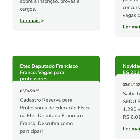
sobre a inscrição, provas e
concurs
cargos.
vagas c
Ler mais
>
Ler mai
Etec Deputado Francisco
Novida
Franco: Vagas para
ES 202
professores
03/04/20
03/04/2025
Saiba t
Cadastro Reserva para
SEDU E
Professores de Educação Física
1.290 v
na Etec Deputado Francisco
R$ 6.01
Franco. Descubra como
Ler mai
participar!