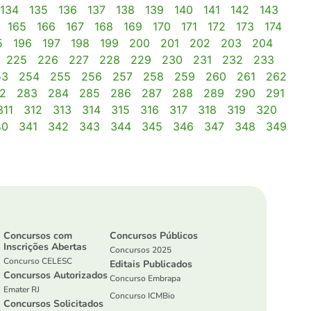
134
135
136
137
138
139
140
141
142
143
165
166
167
168
169
170
171
172
173
174
5
196
197
198
199
200
201
202
203
204
225
226
227
228
229
230
231
232
233
53
254
255
256
257
258
259
260
261
262
2
283
284
285
286
287
288
289
290
291
311
312
313
314
315
316
317
318
319
320
40
341
342
343
344
345
346
347
348
349
Concursos com
Concursos Públicos
Inscrições Abertas
Concursos 2025
Concurso CELESC
Editais Publicados
Concursos Autorizados
Concurso Embrapa
Emater RJ
Concurso ICMBio
Concursos Solicitados