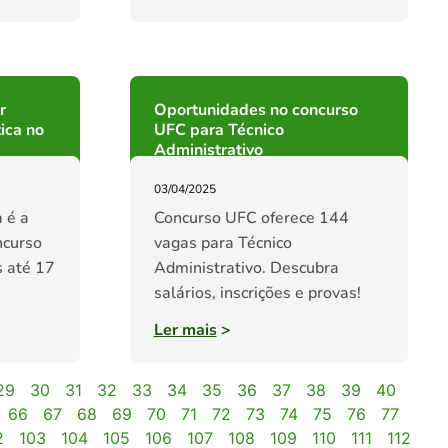
r
Oportunidades no concurso
ica no
UFC para Técnico
Administrativo
03/04/2025
 é a
Concurso UFC oferece 144
ncurso
vagas para Técnico
s até 17
Administrativo. Descubra
salários, inscrições e provas!
Ler mais
>
29
30
31
32
33
34
35
36
37
38
39
40
66
67
68
69
70
71
72
73
74
75
76
77
2
103
104
105
106
107
108
109
110
111
112