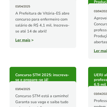
Produçã
03/04/2025
03/04/20
A Prefeitura de Vitória-ES abre
Aprovei
concurso para enfermeiro com
Concurs
salário de R$ 4,1 mil. Inscreva-
profess
se até 14 de abril!
Produçã
Ler mais
>
abertas
Ler mai
Concurso STM 2025: inscreva-
UERJ a
se e prepare-se já!
profess
6,5 mil
03/04/2025
03/04/20
Concurso STM está a caminho!
Profess
Garanta sua vaga e saiba tudo
podem s