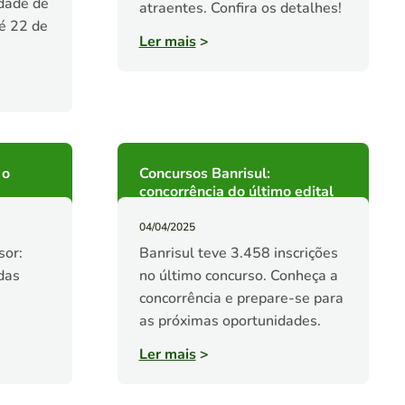
dade de
atraentes. Confira os detalhes!
té 22 de
Ler mais
>
 o
Concursos Banrisul:
concorrência do último edital
04/04/2025
sor:
Banrisul teve 3.458 inscrições
 das
no último concurso. Conheça a
a
concorrência e prepare-se para
as próximas oportunidades.
Ler mais
>