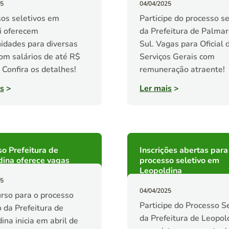
25
04/04/2025
os seletivos em
Participe do processo se
i oferecem
da Prefeitura de Palmar
idades para diversas
Sul. Vagas para Oficial 
om salários de até R$
Serviços Gerais com
. Confira os detalhes!
remuneração atraente!
s
>
Ler mais
>
o Prefeitura de
Inscrições abertas para
dina oferece vagas
processo seletivo em
Leopoldina
25
04/04/2025
rso para o processo
Participe do Processo S
o da Prefeitura de
da Prefeitura de Leopol
ina inicia em abril de