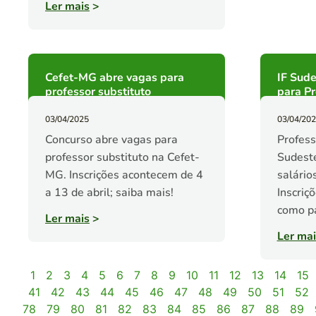
Ler mais
>
Cefet-MG abre vagas para
IF Sude
professor substituto
para Pr
03/04/2025
03/04/20
Concurso abre vagas para
Profess
professor substituto na Cefet-
Sudeste
MG. Inscrições acontecem de 4
salário
a 13 de abril; saiba mais!
Inscriçõ
como pa
Ler mais
>
Ler mai
1
2
3
4
5
6
7
8
9
10
11
12
13
14
15
41
42
43
44
45
46
47
48
49
50
51
52
78
79
80
81
82
83
84
85
86
87
88
89