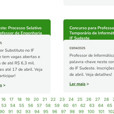
ste: Processo Seletivo
Concurso para Professo
ofessor de Engenharia
Temporário de Informát
IF Sudeste
25
03/04/2025
or Substituto no IF
Professor de Informática
 tem vagas abertas e
palavra-chave neste co
s de até R$ 6,3 mil.
do IF Sudeste. Inscriçõe
es até 17 de abril. Veja
de abril. Veja detalhes!
rticipar!
Ler mais
>
s
>
16
17
18
19
20
21
22
23
24
25
26
27
28
53
54
55
56
57
58
59
60
61
62
63
64
65
90
91
92
93
94
95
96
97
98
99
100
101
10