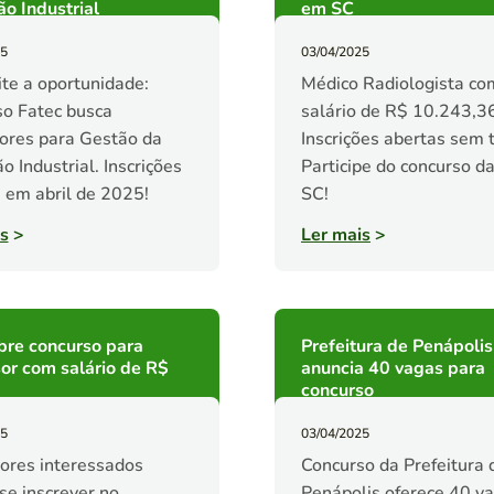
o Industrial
em SC
25
03/04/2025
te a oportunidade:
Médico Radiologista co
o Fatec busca
salário de R$ 10.243,3
ores para Gestão da
Inscrições abertas sem 
o Industrial. Inscrições
Participe do concurso d
 em abril de 2025!
SC!
s
>
Ler mais
>
bre concurso para
Prefeitura de Penápolis
or com salário de R$
anuncia 40 vagas para
concurso
25
03/04/2025
ores interessados
Concurso da Prefeitura 
e inscrever no
Penápolis oferece 40 v