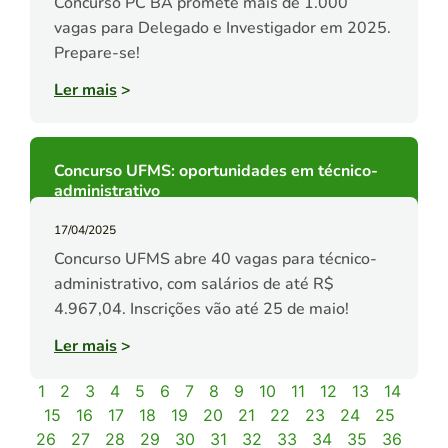
Concurso PC BA promete mais de 1.000
vagas para Delegado e Investigador em 2025.
Prepare-se!
Ler mais
>
Concurso UFMS: oportunidades em técnico-
administrativo
17/04/2025
Concurso UFMS abre 40 vagas para técnico-
administrativo, com salários de até R$
4.967,04. Inscrições vão até 25 de maio!
Ler mais
>
1
2
3
4
5
6
7
8
9
10
11
12
13
14
15
16
17
18
19
20
21
22
23
24
25
26
27
28
29
30
31
32
33
34
35
36