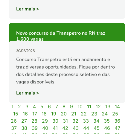
Ler mais
>
Novo concurso da Transpetro no RN traz
1.600 vagas
30/05/2025
Concurso Transpetro está em andamento e
traz diversas oportunidades. Fique por dentro
dos detalhes deste processo seletivo e das
vagas disponíveis.
Ler mais
>
1
2
3
4
5
6
7
8
9
10
11
12
13
14
15
16
17
18
19
20
21
22
23
24
25
26
27
28
29
30
31
32
33
34
35
36
37
38
39
40
41
42
43
44
45
46
47