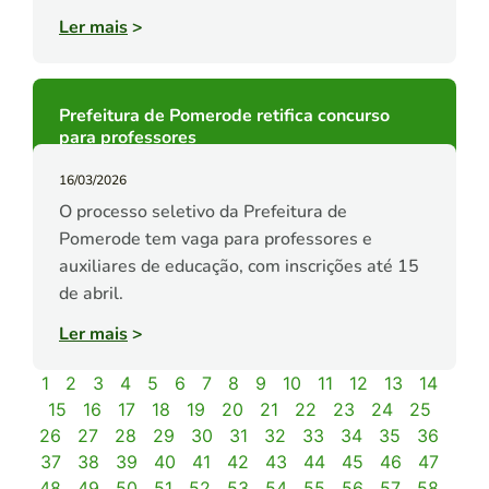
Ler mais
>
Prefeitura de Pomerode retifica concurso
para professores
16/03/2026
O processo seletivo da Prefeitura de
Pomerode tem vaga para professores e
auxiliares de educação, com inscrições até 15
de abril.
Ler mais
>
1
2
3
4
5
6
7
8
9
10
11
12
13
14
15
16
17
18
19
20
21
22
23
24
25
26
27
28
29
30
31
32
33
34
35
36
37
38
39
40
41
42
43
44
45
46
47
48
49
50
51
52
53
54
55
56
57
58