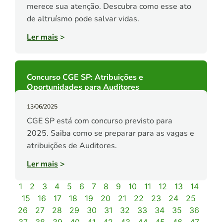
merece sua atenção. Descubra como esse ato
de altruísmo pode salvar vidas.
Ler mais
>
Concurso CGE SP: Atribuições e
Oportunidades para Auditores
13/06/2025
CGE SP está com concurso previsto para
2025. Saiba como se preparar para as vagas e
atribuições de Auditores.
Ler mais
>
1
2
3
4
5
6
7
8
9
10
11
12
13
14
15
16
17
18
19
20
21
22
23
24
25
26
27
28
29
30
31
32
33
34
35
36