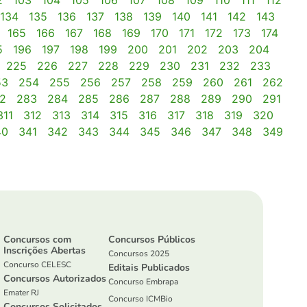
2
103
104
105
106
107
108
109
110
111
112
134
135
136
137
138
139
140
141
142
143
165
166
167
168
169
170
171
172
173
174
5
196
197
198
199
200
201
202
203
204
225
226
227
228
229
230
231
232
233
53
254
255
256
257
258
259
260
261
262
2
283
284
285
286
287
288
289
290
291
311
312
313
314
315
316
317
318
319
320
40
341
342
343
344
345
346
347
348
349
Concursos com
Concursos Públicos
Inscrições Abertas
Concursos 2025
Concurso CELESC
Editais Publicados
Concursos Autorizados
Concurso Embrapa
Emater RJ
Concurso ICMBio
Concursos Solicitados