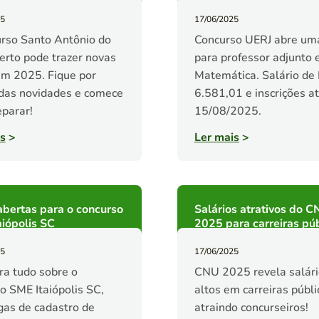
25
17/06/2025
rso Santo Antônio do
Concurso UERJ abre um
rto pode trazer novas
para professor adjunto
m 2025. Fique por
Matemática. Salário de
das novidades e comece
6.581,01 e inscrições a
eparar!
15/08/2025.
s
>
Ler mais
>
bertas para o concurso
Salários atrativos do 
iópolis SC
2025 para carreiras pú
25
17/06/2025
a tudo sobre o
CNU 2025 revela salár
o SME Itaiópolis SC,
altos em carreiras públi
as de cadastro de
atraindo concurseiros!