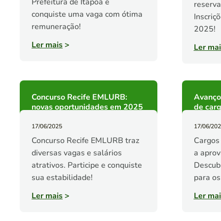
Prefeitura de Itapoá e
reserva
conquiste uma vaga com ótima
Inscriç
remuneração!
2025!
Ler mais
>
Ler mai
Concurso Recife EMLURB:
Avanço
novas oportunidades em 2025
de car
17/06/2025
17/06/20
Concurso Recife EMLURB traz
Cargos
diversas vagas e salários
a aprov
atrativos. Participe e conquiste
Descubr
sua estabilidade!
para os
Ler mais
>
Ler mai