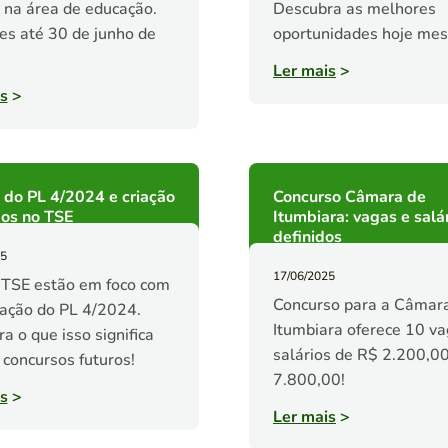
 na área de educação.
Descubra as melhores
ões até 30 de junho de
oportunidades hoje me
Ler mais
>
s
>
 do PL 4/2024 e criação
Concurso Câmara de
gos no TSE
Itumbiara: vagas e salá
definidos
25
17/06/2025
 TSE estão em foco com
Concurso para a Câmar
ação do PL 4/2024.
Itumbiara oferece 10 va
a o que isso significa
salários de R$ 2.200,0
 concursos futuros!
7.800,00!
s
>
Ler mais
>