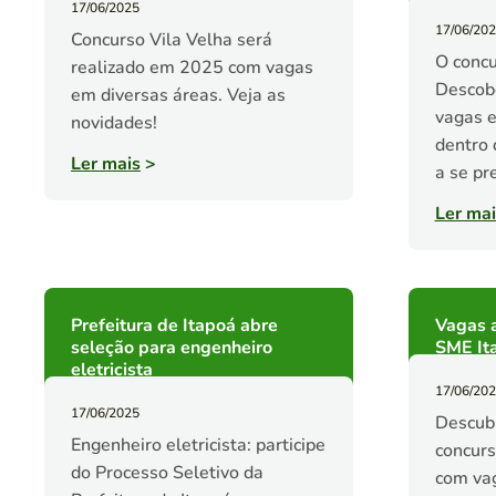
17/06/2025
17/06/20
Concurso Vila Velha será
O concu
realizado em 2025 com vagas
Descobe
em diversas áreas. Veja as
vagas e
novidades!
dentro 
Ler mais
>
a se pr
Ler mai
Prefeitura de Itapoá abre
Vagas a
seleção para engenheiro
SME Ita
eletricista
17/06/20
17/06/2025
Descubr
Engenheiro eletricista: participe
concurs
do Processo Seletivo da
com vag