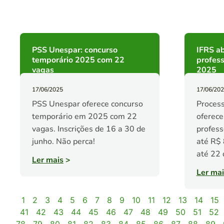
PSS Unespar: concurso
IFRS a
temporário 2025 com 22
profess
vagas
2025
17/06/2025
17/06/20
PSS Unespar oferece concurso
Process
temporário em 2025 com 22
oferece
vagas. Inscrições de 16 a 30 de
profess
junho. Não perca!
até R$ 
até 22 
Ler mais
>
Ler mai
1
2
3
4
5
6
7
8
9
10
11
12
13
14
15
41
42
43
44
45
46
47
48
49
50
51
52