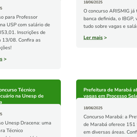
18/06/2025
25
O concurso ARISMIG já
o para Professor
banca definida, o IBGP, 
na USP com salário de
tudo sobre vagas e salár
53,01. Inscrições de
Ler mais
>
 13/08. Confira as
ções!
s
>
oncurso Técnico
Prefeitura de Marabá a
cuário na Unesp de
vagas em Processo Sele
a
18/06/2025
25
Concurso Marabá: a Pre
so Unesp Dracena: uma
de Marabá oferece 151
ra Técnico
em diversas áreas. Conf