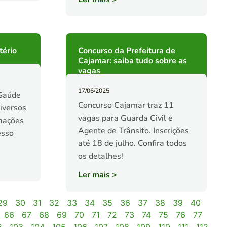
tério
Concurso da Prefeitura de
Cajamar: saiba tudo sobre as
vagas
17/06/2025
 Saúde
Concurso Cajamar traz 11
iversos
vagas para Guarda Civil e
rmações
Agente de Trânsito. Inscrições
esso
até 18 de julho. Confira todos
os detalhes!
Ler mais
>
29
30
31
32
33
34
35
36
37
38
39
40
66
67
68
69
70
71
72
73
74
75
76
77