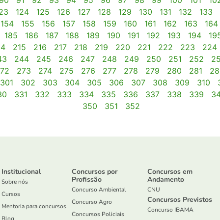
90
91
92
93
94
95
96
97
98
99
100
101
10
23
124
125
126
127
128
129
130
131
132
133
154
155
156
157
158
159
160
161
162
163
164
185
186
187
188
189
190
191
192
193
194
19
14
215
216
217
218
219
220
221
222
223
224
43
244
245
246
247
248
249
250
251
252
2
72
273
274
275
276
277
278
279
280
281
28
301
302
303
304
305
306
307
308
309
310
30
331
332
333
334
335
336
337
338
339
3
350
351
352
Institucional
Concursos por
Concursos em
Profissão
Andamento
Sobre nós
Concurso Ambiental
CNU
Cursos
Concursos Previstos
Concurso Agro
Mentoria para concursos
Concurso IBAMA
Concursos Policiais
Blog