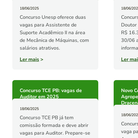
18/06/2025
18/06/20
Concurso Unesp oferece duas
Concurs
vagas para Assistente de
Doutor 
Suporte Acadêmico II na área
R$ 16.3
de Mecânica de Máquinas, com
30/06 a
salários atrativos.
informa
Ler mais
>
Ler mai
Concurso TCE PB: vagas de
Novo C
Auditor em 2025
Agrope
Dracen
18/06/2025
18/06/20
Concurso TCE PB já tem
Concur
comissão formada e deve abrir
vaga pa
vagas para Auditor. Prepare-se