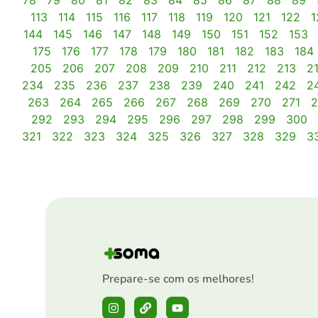
78
79
80
81
82
83
84
85
86
87
88
89
113
114
115
116
117
118
119
120
121
122
1
144
145
146
147
148
149
150
151
152
153
175
176
177
178
179
180
181
182
183
184
205
206
207
208
209
210
211
212
213
2
234
235
236
237
238
239
240
241
242
2
263
264
265
266
267
268
269
270
271
2
292
293
294
295
296
297
298
299
300
321
322
323
324
325
326
327
328
329
3
Prepare-se com os melhores!