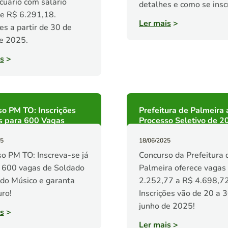
uário com salário
detalhes e como se insc
 de R$ 6.291,18.
Ler mais
>
ões a partir de 30 de
e 2025.
s
>
o PM TO: Inscrições
Prefeitura de Palmeira 
s para 600 Vagas
Processo Seletivo de 2
25
18/06/2025
o PM TO: Inscreva-se já
Concurso da Prefeitura 
 600 vagas de Soldado
Palmeira oferece vagas
do Músico e garanta
2.252,77 a R$ 4.698,72
uro!
Inscrições vão de 20 a 
junho de 2025!
s
>
Ler mais
>