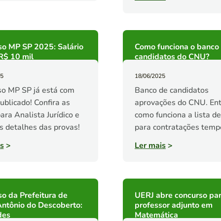
so MP SP 2025: Salário
Como funciona o banco
R$ 10 mil
candidatos do CNU?
25
18/06/2025
o MP SP já está com
Banco de candidatos
publicado! Confira as
aprovações do CNU. En
ara Analista Jurídico e
como funciona a lista d
s detalhes das provas!
para contratações tempo
s
>
Ler mais
>
o da Prefeitura de
UERJ abre concurso pa
ntônio do Descoberto:
professor adjunto em
des
Matemática