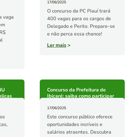
17/06/2025
O concurso da PC Piauí trará
a vaga
400 vagas para os cargos de
 em
Delegado e Perito. Prepare-se
 R$
e não perca essa chance!
té
Ler mais
>
CNU
Concurso da Prefeitura de
blicas
Ibicaré: saiba como participar
17/06/2025
ios
Este concurso público oferece
cas,
oportunidades incríveis e
salários atraentes. Descubra