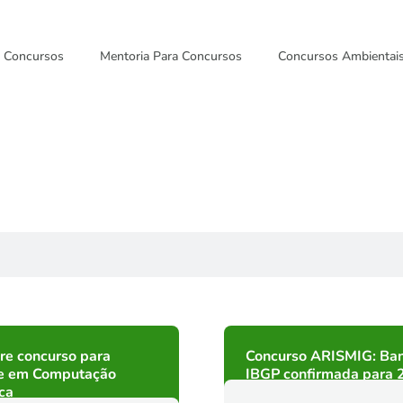
Concursos
Mentoria Para Concursos
Concursos Ambientai
re concurso para
Concurso ARISMIG: Ba
e em Computação
IBGP confirmada para 
ica