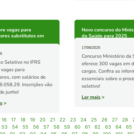
bre vagas para
Novo concurso do Minis
ores substitutos em
da Saúde para 2025
17/06/2025
25
Concurso Ministério da
o Seletivo no IFRS
oferece 300 vagas em d
 vagas para
cargos. Confira as info
ores, com salários de
essenciais sobre o proc
8.058,29. Inscrições vão
seletivo!
de junho!
Ler mais
>
s
>
16
17
18
19
20
21
22
23
24
25
26
27
28
53
54
55
56
57
58
59
60
61
62
63
64
65