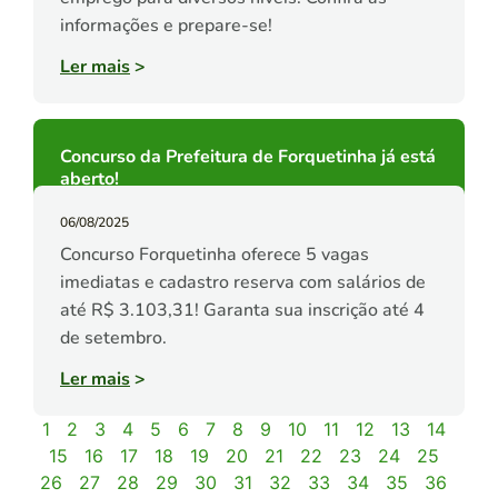
informações e prepare-se!
Ler mais
>
Concurso da Prefeitura de Forquetinha já está
aberto!
06/08/2025
Concurso Forquetinha oferece 5 vagas
imediatas e cadastro reserva com salários de
até R$ 3.103,31! Garanta sua inscrição até 4
de setembro.
Ler mais
>
1
2
3
4
5
6
7
8
9
10
11
12
13
14
15
16
17
18
19
20
21
22
23
24
25
26
27
28
29
30
31
32
33
34
35
36