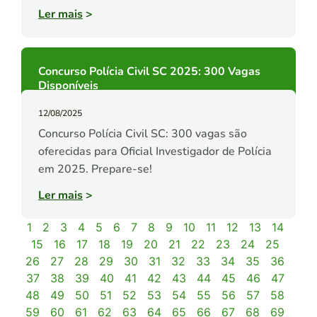
Ler mais
>
Concurso Polícia Civil SC 2025: 300 Vagas
Disponíveis
12/08/2025
Concurso Polícia Civil SC: 300 vagas são
oferecidas para Oficial Investigador de Polícia
em 2025. Prepare-se!
Ler mais
>
1
2
3
4
5
6
7
8
9
10
11
12
13
14
15
16
17
18
19
20
21
22
23
24
25
26
27
28
29
30
31
32
33
34
35
36
37
38
39
40
41
42
43
44
45
46
47
48
49
50
51
52
53
54
55
56
57
58
59
60
61
62
63
64
65
66
67
68
69