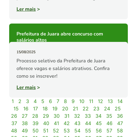
Ler mais
>
Prefeitura de Juara abre concurso com
salários altos
15/08/2025
Processo seletivo da Prefeitura de Juara
oferece vagas e salários atrativos. Confira
como se inscrever!
Ler mais
>
1
2
3
4
5
6
7
8
9
10
11
12
13
14
15
16
17
18
19
20
21
22
23
24
25
26
27
28
29
30
31
32
33
34
35
36
37
38
39
40
41
42
43
44
45
46
47
48
49
50
51
52
53
54
55
56
57
58