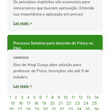
Os princípios implícitos são essenciais para
concurseiros que buscam aprovação. Entenda
sua importância e aplicação em provas!
Ler mais
>
Processo Seletivo para docente de Física na
Etec
24/09/2025
Etec de Mogi Guaçu abre seleção para
professor de Física. Inscrições vão até 9 de
outubro.
Ler mais
>
1
2
3
4
5
6
7
8
9
10
11
12
13
14
15
16
17
18
19
20
21
22
23
24
25
26
27
28
29
30
31
32
33
34
35
36