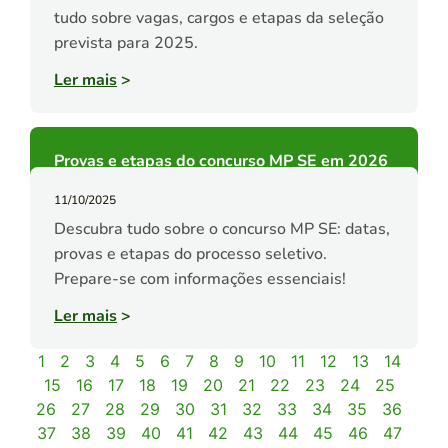
tudo sobre vagas, cargos e etapas da seleção
prevista para 2025.
Ler mais
>
Provas e etapas do concurso MP SE em 2026
11/10/2025
Descubra tudo sobre o concurso MP SE: datas,
provas e etapas do processo seletivo.
Prepare-se com informações essenciais!
Ler mais
>
1
2
3
4
5
6
7
8
9
10
11
12
13
14
15
16
17
18
19
20
21
22
23
24
25
26
27
28
29
30
31
32
33
34
35
36
37
38
39
40
41
42
43
44
45
46
47