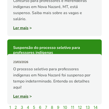
Concurso para professores e merendeiras
indígenas em Nova Nazaré, MT, está
suspenso. Saiba mais sobre as vagas e
salário.
Ler mais
>
Suspensão do processo seletivo para
professores indígenas
23/03/2026
O processo seletivo para professores
indígenas em Nova Nazaré foi suspenso por
tempo indeterminado. Entenda os detalhes
aqui!
Ler mais
>
1
2
3
4
5
6
7
8
9
10
11
12
13
14